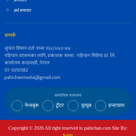
अन्तर्वार्ता
अर्थ समाचार
सम्पर्क
सुचना विभाग दर्ता नम्वर १६२/०७३-७४
पहिचान डटकमका लागि, प्रकाशक संस्था : पहिचान मिडिया प्रा. लि.
कार्यालयः काठमाडौं, नेपाल
01-5010582
pahichanmedia@gmail.com
सामाजिक संजालमा
फेसबुक
ट्वीटर
युट्युब
इन्स्टाग्राम
Copyright ©
2026
All right reserved to pahichan.com Site By:
Sobij
.