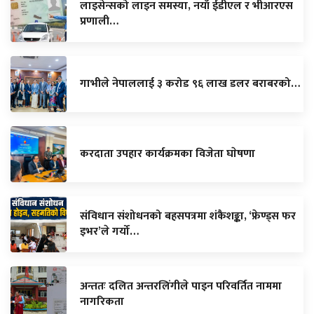
लाइसेन्सको लाइन समस्या, नयाँ ईडीएल र भीआरएस
प्रणाली…
गाभीले नेपाललाई ३ करोड ९६ लाख डलर बराबरको…
करदाता उपहार कार्यक्रमका विजेता घाेषणा
संविधान संशोधनको बहसपत्रमा शंकैशङ्का, ‘फ्रेण्ड्स फर
इभर’ले गर्यो…
अन्ततः दलित अन्तरलिंगीले पाइन परिवर्तित नाममा
नागरिकता