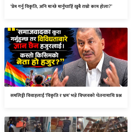
‘प्रेम गर्नु विकृति, अनि मान्छे मार्नुचाहिँ खुबै राम्रो काम होला?’
समलिङ्गी विवाहलाई ‘विकृति र भ्रम’ भन्ने विप्लवको चेतनामाथि प्रश्न