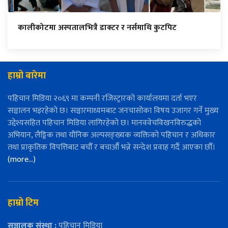
कालीकोटमा अस्पतालभित्रै डाक्टर र नर्समाथि कुटपिट
हाम्रो बारेमा
पहिचान मिडिया २०६९ मा कम्पनी रजिस्ट्रारको कार्यालयमा दर्ता भएर
सञ्चालन भइरहेको छ। सञ्चारमाध्यमबाट जनचासोका विषय उजागर गर्ने मुख्य
उद्देश्यसहित पहिचान मिडिया लागिरहेको छ। मानववेचविखनविरुद्धको
अभियान, लैङ्गिक तथा यौनिक अल्पसङ्ख्यक व्यक्तिको पहिचान र अधिकार
तथा प्राकृतिक विपत्तिबाट बचौँ र बचाऔँ भन्ने सन्देश प्रवाह गर्दै आएका छौँ।
(more…)
हाम्रो टिम
सञ्चालक संस्था :
पहिचान मिडिया