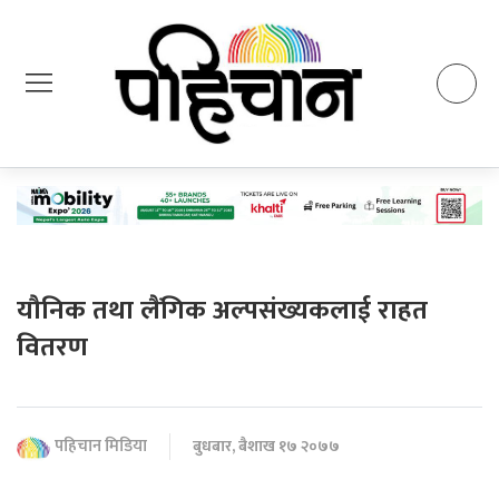
यौनिक तथा लैंगिक अल्पसंख्यकलाई राहत
वितरण
पहिचान मिडिया
बुधबार, बैशाख १७ २०७७