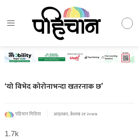
‘यो विभेद कोरोनाभन्दा खतरनाक छ’
पहिचान मिडिया
आइतबार, बैशाख २१ २०७७
1.7k