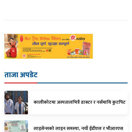
ताजा अपडेट
कालीकोटमा अस्पतालभित्रै डाक्टर र नर्समाथि कुटपिट
लाइसेन्सको लाइन समस्या, नयाँ ईडीएल र भीआरएस