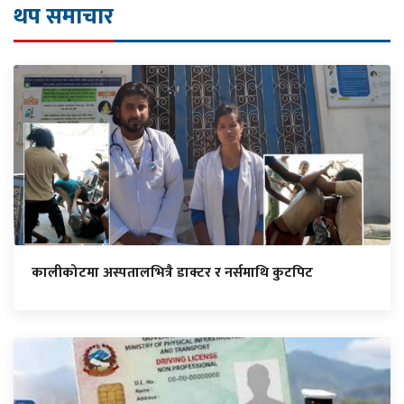
थप समाचार
कालीकोटमा अस्पतालभित्रै डाक्टर र नर्समाथि कुटपिट