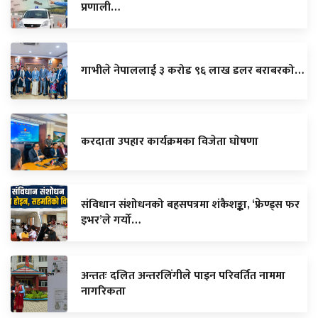
प्रणाली…
गाभीले नेपाललाई ३ करोड ९६ लाख डलर बराबरको…
करदाता उपहार कार्यक्रमका विजेता घाेषणा
संविधान संशोधनको बहसपत्रमा शंकैशङ्का, ‘फ्रेण्ड्स फर
इभर’ले गर्यो…
अन्ततः दलित अन्तरलिंगीले पाइन परिवर्तित नाममा
नागरिकता