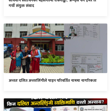
संविधान संशोधनको बहसपत्रमा शंकैशङ्का, ‘फ्रेण्ड्स फर इभर’ले
गर्यो संयुक्त संवाद
अन्ततः दलित अन्तरलिंगीले पाइन परिवर्तित नाममा नागरिकता