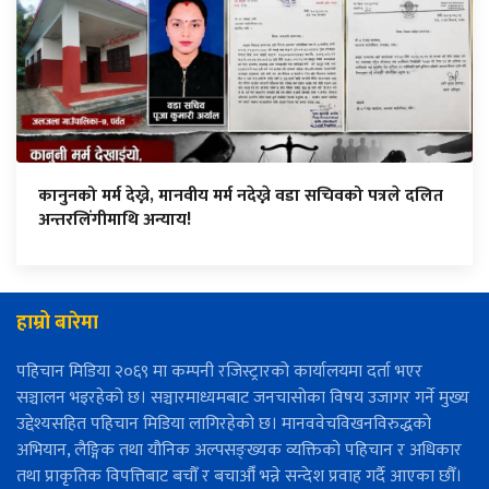
कानुनको मर्म देख्ने, मानवीय मर्म नदेख्ने वडा सचिवको पत्रले दलित
अन्तरलिंगीमाथि अन्याय!
हाम्रो बारेमा
पहिचान मिडिया २०६९ मा कम्पनी रजिस्ट्रारको कार्यालयमा दर्ता भएर
सञ्चालन भइरहेको छ। सञ्चारमाध्यमबाट जनचासोका विषय उजागर गर्ने मुख्य
उद्देश्यसहित पहिचान मिडिया लागिरहेको छ। मानववेचविखनविरुद्धको
अभियान, लैङ्गिक तथा यौनिक अल्पसङ्ख्यक व्यक्तिको पहिचान र अधिकार
तथा प्राकृतिक विपत्तिबाट बचौँ र बचाऔँ भन्ने सन्देश प्रवाह गर्दै आएका छौँ।