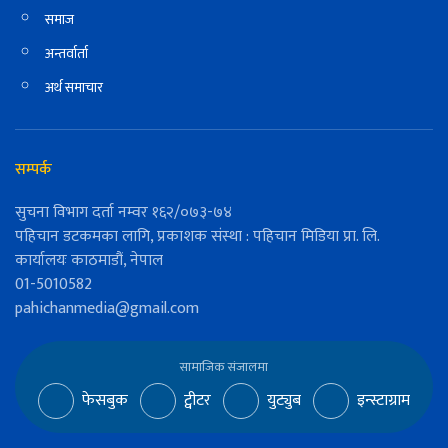
समाज
अन्तर्वार्ता
अर्थ समाचार
सम्पर्क
सुचना विभाग दर्ता नम्वर १६२/०७३-७४
पहिचान डटकमका लागि, प्रकाशक संस्था : पहिचान मिडिया प्रा. लि.
कार्यालयः काठमाडौं, नेपाल
01-5010582
pahichanmedia@gmail.com
सामाजिक संजालमा
फेसबुक
ट्वीटर
युट्युब
इन्स्टाग्राम