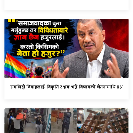
समलिङ्गी विवाहलाई ‘विकृति र भ्रम’ भन्ने विप्लवको चेतनामाथि प्रश्न