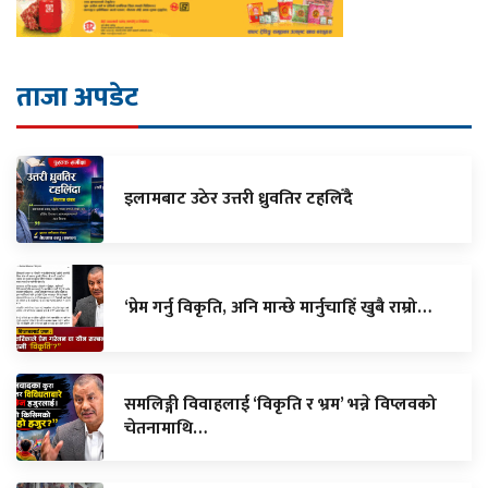
ताजा अपडेट
इलामबाट उठेर उत्तरी ध्रुवतिर टहलिँदै
‘प्रेम गर्नु विकृति, अनि मान्छे मार्नुचाहिँ खुबै राम्रो…
समलिङ्गी विवाहलाई ‘विकृति र भ्रम’ भन्ने विप्लवको
चेतनामाथि…