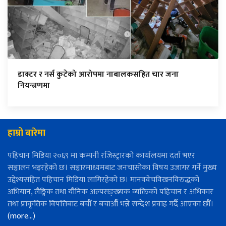
डाक्टर र नर्स कुटेको आरोपमा नाबालकसहित चार जना
नियन्त्रणमा
हाम्रो बारेमा
पहिचान मिडिया २०६९ मा कम्पनी रजिस्ट्रारको कार्यालयमा दर्ता भएर
सञ्चालन भइरहेको छ। सञ्चारमाध्यमबाट जनचासोका विषय उजागर गर्ने मुख्य
उद्देश्यसहित पहिचान मिडिया लागिरहेको छ। मानववेचविखनविरुद्धको
अभियान, लैङ्गिक तथा यौनिक अल्पसङ्ख्यक व्यक्तिको पहिचान र अधिकार
तथा प्राकृतिक विपत्तिबाट बचौँ र बचाऔँ भन्ने सन्देश प्रवाह गर्दै आएका छौँ।
(more…)