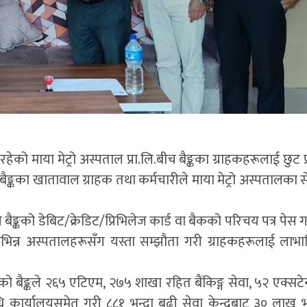
ो माया मेट्रो अस्पताल प्रा.लि.बीच बैङ्कका ग्राहकहरूलाई छुट प्र
कका खातावाल ग्राहक तथा कर्मचारीले माया मेट्रो अस्पतालका स
ले बैङ्कको डेबिट/क्रेडिट/प्रिभिलेज कार्ड वा बैकको परिचय पत्र पेस गर्
िन्न अस्पतालहरूसँग यस्ता सम्झौता गरी ग्राहकहरूलाई लाभान्व
रको बैङ्कले २६५ एटिएम, २७५ शाखा रहित बैंकिङ्ग सेवा, ५२ एक्सट
ि कार्यालयसमेत गरी ८८१ भन्दा बढी सेवा केन्द्रबाट ३० लाख भ