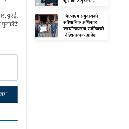
भूमिका र सुरक्षा…
ार, युएई,
जिएसएम समुदायको
संवैधानिक अधिकार
र्‍याउँदै
कार्यान्वयनमा सर्वोच्चको
निर्देशनात्मक आदेश
ला।"