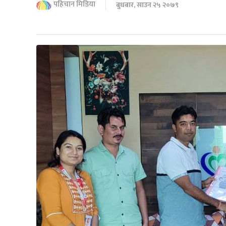
पहिचान मिडिया
बुधबार, साउन २५ २०७९