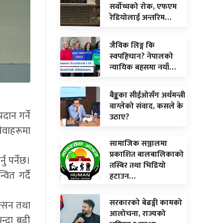
सर्वोच्चको रोक, एफएम
रेडियोलाई अन्तरिम…
जैविक लिङ्ग कि
स्वपहिचान? नेपालको
न्यायिक बहसमा नयाँ…
बैङ्कका सीईओसँग अर्थमन्त्री
वाग्लेको संवाद, कसले के
दान गर्ने
उठाए?
ेवाहरूमा
सामाजिक सञ्जालमा
प्रकाशित बालबालिकाको
नु पर्नेछ।
तस्बिर तथा भिडियो
ित गर्दै
हटाउन…
सरकारको बेढङ्गी कामको
ेन्सन तथा
आलोचना, राज्यको
न्दा बढी