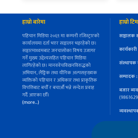
हाम्रो बारेमा
हाम्रो टिम
पहिचान मिडिया २०६९ मा कम्पनी रजिस्ट्रारको
सञ्चालक स
कार्यालयमा दर्ता भएर सञ्चालन भइरहेको छ।
कार्यकारी
सञ्चारमाध्यमबाट जनचासोका विषय उजागर
गर्ने मुख्य उद्देश्यसहित पहिचान मिडिया
संस्थापक 
लागिरहेको छ। मानववेचविखनविरुद्धको
अभियान, लैङ्गिक तथा यौनिक अल्पसङ्ख्यक
सम्पादक 
व्यक्तिको पहिचान र अधिकार तथा प्राकृतिक
विपत्तिबाट बचौँ र बचाऔँ भन्ने सन्देश प्रवाह
बजार ब्यव
गर्दै आएका छौँ।
(9861629
(more…)
व्यवस्थाप