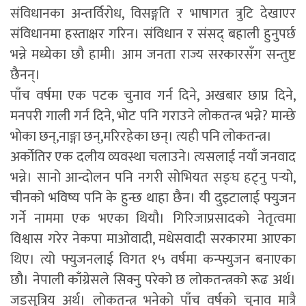
संविधानका अन्तर्विरोध, विसङ्गति र भाषागत त्रुटि देखाएर
संविधानमा हस्ताक्षर गरिन। संविधान र संसद् बहाली हुनुपर्छ
भन्ने मध्येका छौ हामी। आम जनता राज्य सरकारसँग सन्तुष्ट
छैनन्।
पाँच वर्षमा एक पटक चुनाव गर्न दिने, अखबार छाप्न दिने,
मनपरी गाली गर्न दिने, भोट पनि गराउने लोकतन्त्र भन्ने? मान्छे
भोका छन्,नाङ्गा छन्,मरिरहेका छन्। त्यही पनि लोकतन्त्र।
अर्कोतिर एक दलीय व्यवस्था चलाउने। त्यसलाई नयाँ जनवाद
भन्ने। सानो आन्दोलन पनि नगरी सोभियत सङ्घ हट्नु पर्‍यो,
चीनको भविष्य पनि के हुन्छ थाहा छैन। यी दुइटालाई फ्युजन
गर्ने नाममा एक भएका थियौ। गिरिजाप्रसादको नेतृत्वमा
विश्वास गरेर नेकपा माओवादी, मधेसवादी सरकारमा आएका
थिए। त्यो फ्युजनलाई विगत १५ वर्षमा कन्फ्युजन बनाएका
छौ। नेपाली काँग्रेसले सिक्नु परेको छ लोकतन्त्रको रूढ अर्थ।
जडसुत्रिय अर्थ। लोकतन्त्र भनेको पाँच वर्षको चुनाव मात्रै