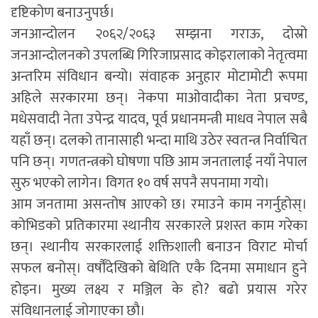
दृष्टिकोण बनाउनुपर्छ।
जनआन्दोलन २०६२/२०६३ सम्झना गराऊ, दोस्रो
जनआन्दोलनको उपलब्धि गिरिजाप्रसाद कोइरालाको नेतृत्वमा
अन्तरिम संविधान बन्यो। संवाहक अनुहार मोटामोटी रूपमा
अहिले सरकारमा छन्। नेकपा माओवादीका नेता प्रचण्ड,
मधेसवादी नेता उपेन्द्र यादव, पूर्व प्रधानमन्त्री माधव नेपाल सबै
यहाँ छन्। दलको तानासाही भन्दा माथि उठेर स्वतन्त्र निर्वाचित
पनि छन्। गणतन्त्रको घोषणा पछि आम जनतालाई नयाँ नेपाल
सुरु भएको लागेन। विगत १० वर्ष सपनै सपनामा गयो।
आम जनतामा असन्तोष आएको छ। रमाउने काम नगर्नुहोस्।
कोभिडको प्रतिकारमा स्थानीय सरकारले प्रशस्त काम गरेका
छन्। स्थानीय सरकारलाई शक्तिशाली बनाउन विराट मोर्चा
सफल बनोस्। वर्षौँदेखिको बेथिति एकै दिनमा समाधान हुने
होइन। मुख्य लक्ष्य र मञ्जिल के हो? बढो प्रयास गरेर
संविधानलाई जोगाएका छौ।