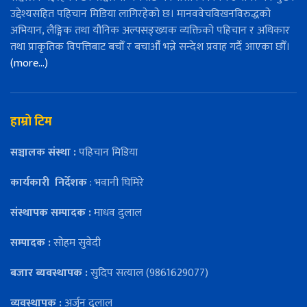
उद्देश्यसहित पहिचान मिडिया लागिरहेको छ। मानववेचविखनविरुद्धको
अभियान, लैङ्गिक तथा यौनिक अल्पसङ्ख्यक व्यक्तिको पहिचान र अधिकार
तथा प्राकृतिक विपत्तिबाट बचौँ र बचाऔँ भन्ने सन्देश प्रवाह गर्दै आएका छौँ।
(more…)
हाम्रो टिम
सञ्चालक संस्था :
पहिचान मिडिया
कार्यकारी
निर्देशक
: भवानी घिमिरे
संस्थापक सम्पादक :
माधव दुलाल
सम्पादक :
सोहम सुवेदी
बजार ब्यवस्थापक :
सुदिप सत्याल (9861629077)
व्यवस्थापक :
अर्जुन दुलाल