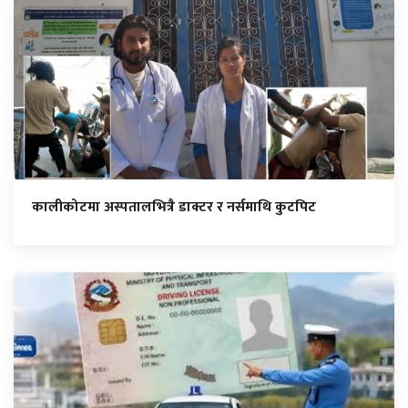
कालीकोटमा अस्पतालभित्रै डाक्टर र नर्समाथि कुटपिट