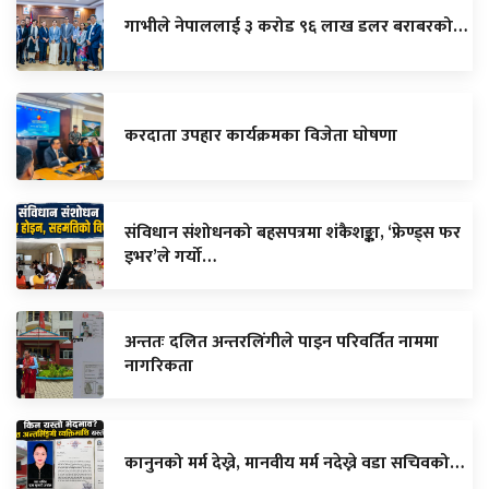
गाभीले नेपाललाई ३ करोड ९६ लाख डलर बराबरको…
करदाता उपहार कार्यक्रमका विजेता घाेषणा
संविधान संशोधनको बहसपत्रमा शंकैशङ्का, ‘फ्रेण्ड्स फर
इभर’ले गर्यो…
अन्ततः दलित अन्तरलिंगीले पाइन परिवर्तित नाममा
नागरिकता
कानुनको मर्म देख्ने, मानवीय मर्म नदेख्ने वडा सचिवको…