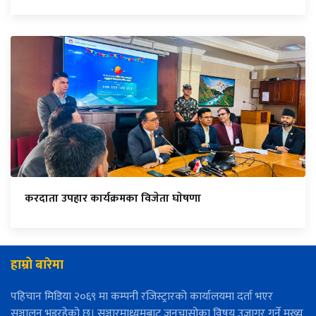
करदाता उपहार कार्यक्रमका विजेता घाेषणा
हाम्रो बारेमा
पहिचान मिडिया २०६९ मा कम्पनी रजिस्ट्रारको कार्यालयमा दर्ता भएर
सञ्चालन भइरहेको छ। सञ्चारमाध्यमबाट जनचासोका विषय उजागर गर्ने मुख्य