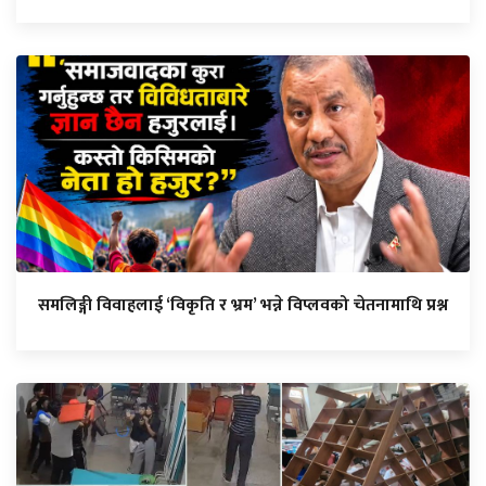
समलिङ्गी विवाहलाई ‘विकृति र भ्रम’ भन्ने विप्लवको चेतनामाथि प्रश्न