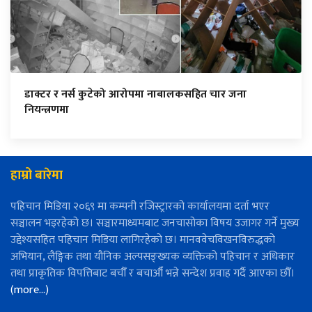
डाक्टर र नर्स कुटेको आरोपमा नाबालकसहित चार जना
नियन्त्रणमा
हाम्रो बारेमा
पहिचान मिडिया २०६९ मा कम्पनी रजिस्ट्रारको कार्यालयमा दर्ता भएर
सञ्चालन भइरहेको छ। सञ्चारमाध्यमबाट जनचासोका विषय उजागर गर्ने मुख्य
उद्देश्यसहित पहिचान मिडिया लागिरहेको छ। मानववेचविखनविरुद्धको
अभियान, लैङ्गिक तथा यौनिक अल्पसङ्ख्यक व्यक्तिको पहिचान र अधिकार
तथा प्राकृतिक विपत्तिबाट बचौँ र बचाऔँ भन्ने सन्देश प्रवाह गर्दै आएका छौँ।
(more…)