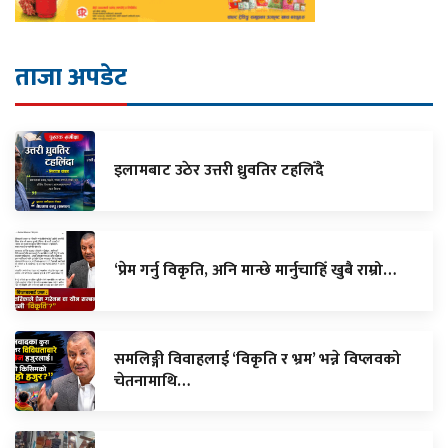
ताजा अपडेट
इलामबाट उठेर उत्तरी ध्रुवतिर टहलिँदै
‘प्रेम गर्नु विकृति, अनि मान्छे मार्नुचाहिँ खुबै राम्रो…
समलिङ्गी विवाहलाई ‘विकृति र भ्रम’ भन्ने विप्लवको
चेतनामाथि…