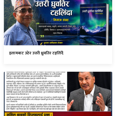
इलामबाट उठेर उत्तरी ध्रुवतिर टहलिँदै