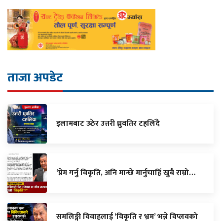
ताजा अपडेट
इलामबाट उठेर उत्तरी ध्रुवतिर टहलिँदै
‘प्रेम गर्नु विकृति, अनि मान्छे मार्नुचाहिँ खुबै राम्रो…
समलिङ्गी विवाहलाई ‘विकृति र भ्रम’ भन्ने विप्लवको