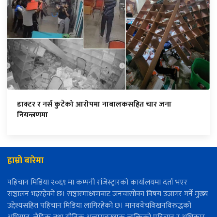
डाक्टर र नर्स कुटेको आरोपमा नाबालकसहित चार जना
नियन्त्रणमा
हाम्रो बारेमा
पहिचान मिडिया २०६९ मा कम्पनी रजिस्ट्रारको कार्यालयमा दर्ता भएर
सञ्चालन भइरहेको छ। सञ्चारमाध्यमबाट जनचासोका विषय उजागर गर्ने मुख्य
उद्देश्यसहित पहिचान मिडिया लागिरहेको छ। मानववेचविखनविरुद्धको