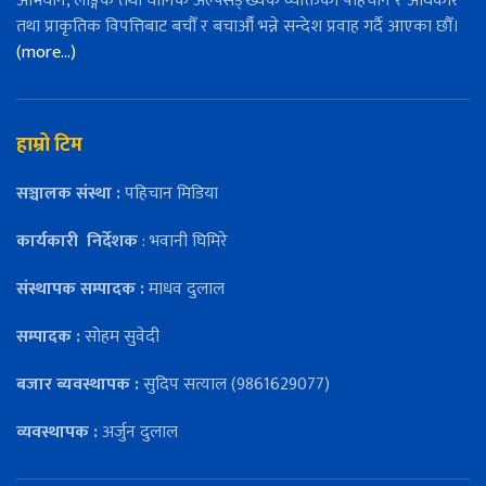
अभियान, लैङ्गिक तथा यौनिक अल्पसङ्ख्यक व्यक्तिको पहिचान र अधिकार
तथा प्राकृतिक विपत्तिबाट बचौँ र बचाऔँ भन्ने सन्देश प्रवाह गर्दै आएका छौँ।
(more…)
हाम्रो टिम
सञ्चालक संस्था :
पहिचान मिडिया
कार्यकारी
निर्देशक
: भवानी घिमिरे
संस्थापक सम्पादक :
माधव दुलाल
सम्पादक :
सोहम सुवेदी
बजार ब्यवस्थापक :
सुदिप सत्याल (9861629077)
व्यवस्थापक :
अर्जुन दुलाल