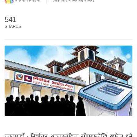
पहिचान मिडिया
आइतबार, मंसिर २५ २०७९
541
SHARES
काठमाडौं : निर्वाचन आचारसंहिता सोमबारदेखि खारेज हुने