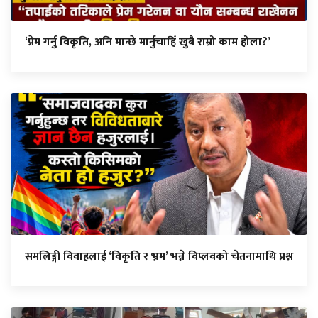
‘प्रेम गर्नु विकृति, अनि मान्छे मार्नुचाहिँ खुबै राम्रो काम होला?’
समलिङ्गी विवाहलाई ‘विकृति र भ्रम’ भन्ने विप्लवको चेतनामाथि प्रश्न