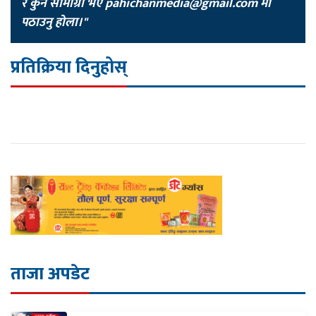
र कुनै सामाग्री भए
pahichanmedia@gmail.com
मा
पठाउनु होला।"
प्रतिक्रिया दिनुहोस्
ताजा अपडेट