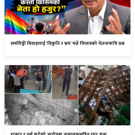
समलिङ्गी विवाहलाई ‘विकृति र भ्रम’ भन्ने विप्लवको चेतनामाथि प्रश्न
डाक्टर र नर्स कुटेको आरोपमा नाबालकसहित चार जना