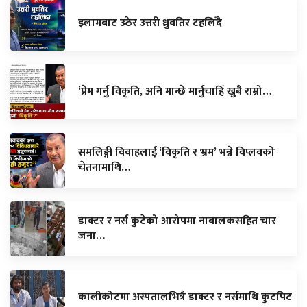
इलामबाट उठेर उत्तरी ध्रुवतिर टहलिँदै
‘प्रेम गर्नु विकृति, अनि मान्छे मार्नुचाहिँ खुबै राम्रो…
समलिङ्गी विवाहलाई ‘विकृति र भ्रम’ भन्ने विप्लवको
चेतनामाथि…
डाक्टर र नर्स कुटेको आरोपमा नाबालकसहित चार
जना…
कालीकोटमा अस्पतालभित्रै डाक्टर र नर्समाथि कुटपिट