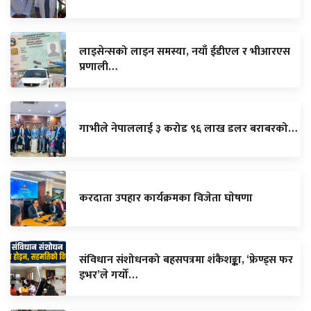
लाइसेन्सको लाइन समस्या, नयाँ ईडीएल र भीआरएस
प्रणाली…
गाभीले नेपाललाई ३ करोड ९६ लाख डलर बराबरको…
करदाता उपहार कार्यक्रमका विजेता घाेषणा
संविधान संशोधनको बहसपत्रमा शंकैशङ्का, ‘फ्रेण्ड्स फर
इभर’ले गर्यो…