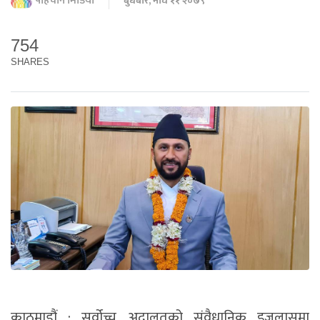
पहिचान मिडिया
बुधबार, माघ ११ २०७९
754
SHARES
काठमाडौं : सर्वोच्च अदालतको संवैधानिक इजलासमा