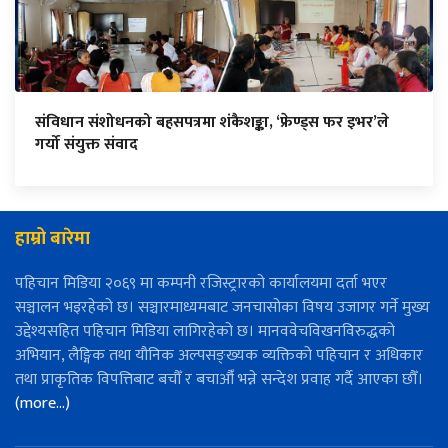
संविधान संशोधनको बहसपत्रमा शंकैशङ्का, ‘फ्रेण्ड्स फर इभर’ले
गर्यो संयुक्त संवाद
हाम्रो बारेमा
पहिचान मिडिया २०६९ मा कम्पनी रजिस्ट्रारको कार्यालयमा दर्ता भएर
सञ्चालन भइरहेको छ। सञ्चारमाध्यमबाट जनचासोका विषय उजागर गर्ने मुख्य
उद्देश्यसहित पहिचान मिडिया लागिरहेको छ। मानववेचविखनविरुद्धको
अभियान, लैङ्गिक तथा यौनिक अल्पसङ्ख्यक व्यक्तिको पहिचान र अधिकार
तथा प्राकृतिक विपत्तिबाट बचौँ र बचाऔँ भन्ने सन्देश प्रवाह गर्दै आएका छौँ।
(more…)