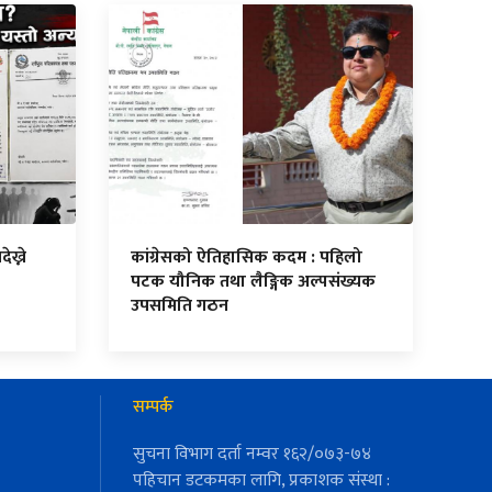
ेख्ने
कांग्रेसको ऐतिहासिक कदम : पहिलो
पटक यौनिक तथा लैङ्गिक अल्पसंख्यक
उपसमिति गठन
सम्पर्क
सुचना विभाग दर्ता नम्वर १६२/०७३-७४
पहिचान डटकमका लागि, प्रकाशक संस्था :