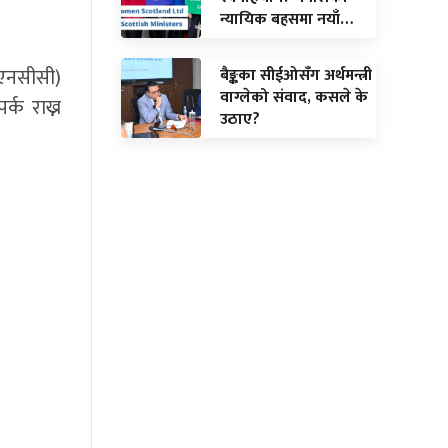
न्यायिक बहसमा नयाँ…
 एनसीसी)
बैङ्कका सीईओसँग अर्थमन्त्री
वाग्लेको संवाद, कसले के
्क राख्न
उठाए?