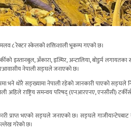
७ दशमलव ८ रेक्टर स्केलको शक्तिशाली भूकम्प गएको छ।
को इस्तानबुल, अँकारा, इज्मिर, अन्टालिया, बोडुर्म लगायतका स
गैरआवासीय नेपाली सङ्घले जनाएको छ।
यान्टेपमा भने थोरै सङ्ख्यामा नेपाली रहेको जानकारी पाएको सङ्घले
ाली अहिले राष्ट्रिय समन्वय परिषद् (एनआरएनए, एनसीसी) टर्कीसँग 
ारी प्राप्त भएको सङ्घले जनाएको छ। सङ्घले गाजीयान्टेपबाट स
ल्लेख गरेको छ।