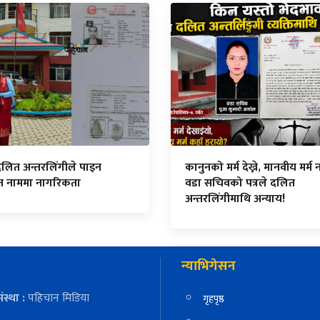
दलित अन्तरलिंगीले पाइन
कानुनको मर्म देख्ने, मानवीय मर्म नद
ित नाममा नागरिकता
वडा सचिवको पत्रले दलित
अन्तरलिंगीमाथि अन्याय!
न्याभिगेसन
ंस्था :
पहिचान मिडिया
गृहपृष्ठ