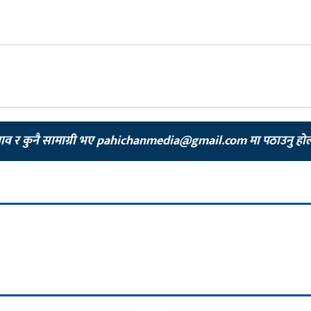
झाव र कुनै सामाग्री भए
pahichanmedia@gmail.com
मा पठाउनु हो