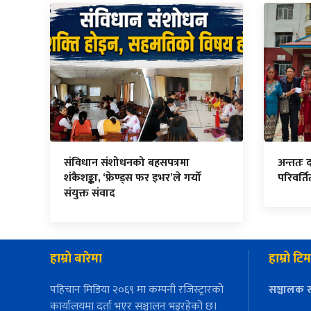
संविधान संशोधनको बहसपत्रमा
अन्ततः 
शंकैशङ्का, ‘फ्रेण्ड्स फर इभर’ले गर्यो
परिवर्त
संयुक्त संवाद
हाम्रो बारेमा
हाम्रो टिम
पहिचान मिडिया २०६९ मा कम्पनी रजिस्ट्रारको
सञ्चालक स
कार्यालयमा दर्ता भएर सञ्चालन भइरहेको छ।