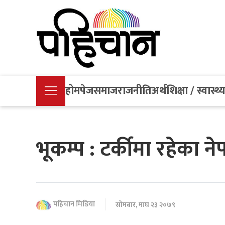
होमपेज
समाज
राजनीति
अर्थ
शिक्षा / स्वास्थ्
भूकम्प : टर्कीमा रहेका ने
पहिचान मिडिया
सोमबार, माघ २३ २०७९