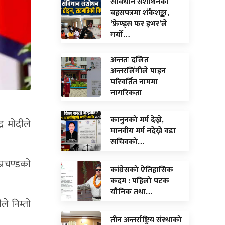
संविधान संशोधनको
बहसपत्रमा शंकैशङ्का,
‘फ्रेण्ड्स फर इभर’ले
गर्यो…
अन्ततः दलित
अन्तरलिंगीले पाइन
परिवर्तित नाममा
नागरिकता
कानुनको मर्म देख्ने,
्र मोदीले
मानवीय मर्म नदेख्ने वडा
सचिवको…
्रचण्डको
कांग्रेसको ऐतिहासिक
कदम : पहिलो पटक
यौनिक तथा…
ले निम्तो
तीन अन्तर्राष्ट्रिय संस्थाको