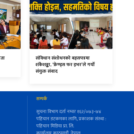
ेता
संविधान संशोधनको बहसपत्रमा
शंकैशङ्का, ‘फ्रेण्ड्स फर इभर’ले गर्यो
संयुक्त संवाद
सम्पर्क
सुचना विभाग दर्ता नम्वर १६२/०७३-७४
पहिचान डटकमका लागि, प्रकाशक संस्था :
पहिचान मिडिया प्रा. लि.
कार्यालयः काठमाडौं, नेपाल