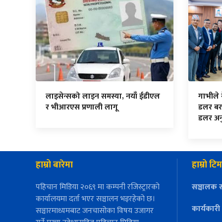
लाइसेन्सको लाइन समस्या, नयाँ ईडीएल
गाभीले
र भीआरएस प्रणाली लागू
डलर बर
डलर अनु
हाम्रो बारेमा
हाम्रो टिम
पहिचान मिडिया २०६९ मा कम्पनी रजिस्ट्रारको
सञ्चालक स
कार्यालयमा दर्ता भएर सञ्चालन भइरहेको छ।
कार्यकारी
सञ्चारमाध्यमबाट जनचासोका विषय उजागर