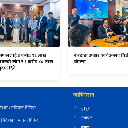
 नेपाललाई ३ करोड ९६ लाख
करदाता उपहार कार्यक्रमका विज
ाबरको खोप र १ करोड ८० लाख
घाेषणा
दान दिने
न्याभिगेसन
ंस्था :
पहिचान मिडिया
गृहपृष्ठ
समाचार
निर्देशक
: भवानी घिमिरे
समाज