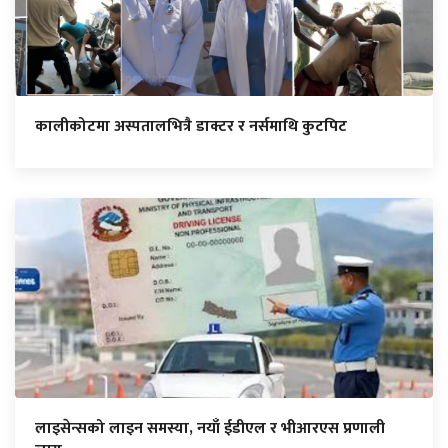
कालीकोटमा अस्पतालभित्रै डाक्टर र नर्समाथि कुटपिट
लाइसेन्सको लाइन समस्या, नयाँ ईडीएल र भीआरएस प्रणाली