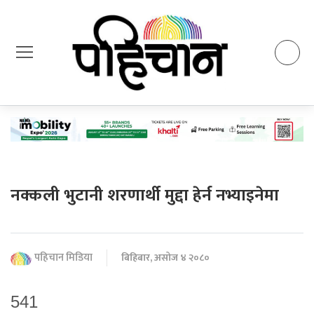
नक्कली भुटानी शरणार्थी मुद्दा हेर्न नभ्याइनेमा
पहिचान मिडिया
बिहिबार, असोज ४ २०८०
541