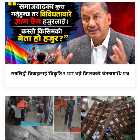
समलिङ्गी विवाहलाई ‘विकृति र भ्रम’ भन्ने विप्लवको चेतनामाथि प्रश्न