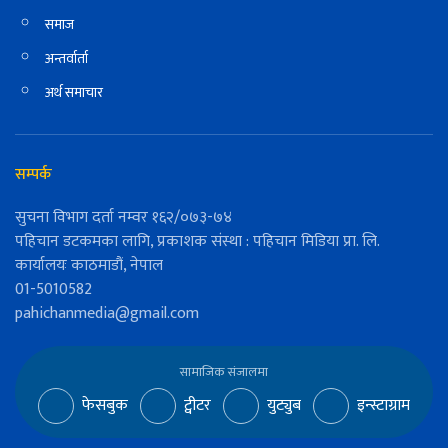
समाज
अन्तर्वार्ता
अर्थ समाचार
सम्पर्क
सुचना विभाग दर्ता नम्वर १६२/०७३-७४
पहिचान डटकमका लागि, प्रकाशक संस्था : पहिचान मिडिया प्रा. लि.
कार्यालयः काठमाडौं, नेपाल
01-5010582
pahichanmedia@gmail.com
सामाजिक संजालमा
फेसबुक
ट्वीटर
युट्युब
इन्स्टाग्राम