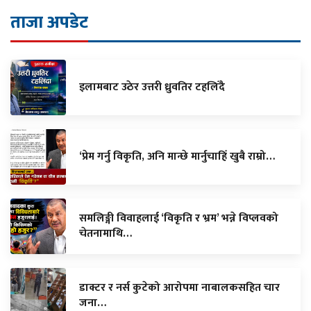
ताजा अपडेट
इलामबाट उठेर उत्तरी ध्रुवतिर टहलिँदै
‘प्रेम गर्नु विकृति, अनि मान्छे मार्नुचाहिँ खुबै राम्रो…
समलिङ्गी विवाहलाई ‘विकृति र भ्रम’ भन्ने विप्लवको
चेतनामाथि…
डाक्टर र नर्स कुटेको आरोपमा नाबालकसहित चार
जना…