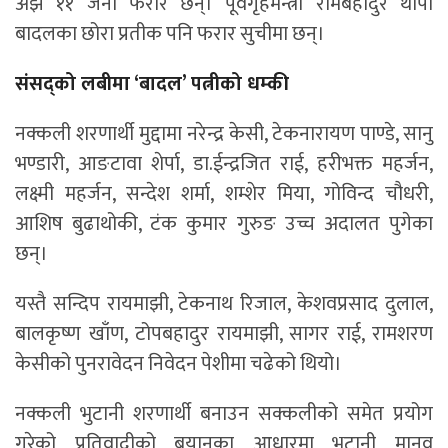
अझै ११ जना फरार छन्। पूर्वगृहमन्त्री रामबहादुर थापा
बादलका छोरा प्रतीक पनि फरार सुचीमा छन्।
संसद्को लबीमा ‘बादल’ पत्नीको धम्की
नक्कली शरणार्थी मुद्दामा नरेन्द्र केसी, टेकनारायण पाण्डे, सानु
भण्डारी, आङटावा शेर्पा, डा.ईन्द्रजित राई, हरीभक्त महर्जन,
लक्ष्मी महर्जन, सन्देश शर्मा, शम्शेर मिया, गोविन्द चौधरी,
आशिष बुढाथोकी, टंक कुमार गुरुङ उच्च अदालत पुगेका
छन्।
यस्तै सन्दिप रायमाझी, टेकनाथ रिजाल, केशवप्रसाद दुलाल,
बालकृष्ण खाँण, टोपबहादुर रायमाझी, सागर राई, रामशरण
केसीको पुनरावेदन निवेदन पेशीमा चढेको थियो।
नक्कली भुटानी शरणार्थी बनाउन सक्कलीको समेत प्रयोग
गरेको प्रतिवादीको बयानका आधारमा भुटानी मानव