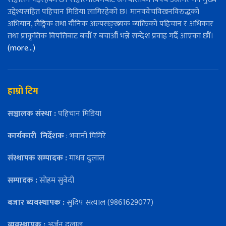
उद्देश्यसहित पहिचान मिडिया लागिरहेको छ। मानववेचविखनविरुद्धको
अभियान, लैङ्गिक तथा यौनिक अल्पसङ्ख्यक व्यक्तिको पहिचान र अधिकार
तथा प्राकृतिक विपत्तिबाट बचौँ र बचाऔँ भन्ने सन्देश प्रवाह गर्दै आएका छौँ।
(more…)
हाम्रो टिम
सञ्चालक संस्था :
पहिचान मिडिया
कार्यकारी
निर्देशक
: भवानी घिमिरे
संस्थापक सम्पादक :
माधव दुलाल
सम्पादक :
सोहम सुवेदी
बजार ब्यवस्थापक :
सुदिप सत्याल (9861629077)
व्यवस्थापक :
अर्जुन दुलाल