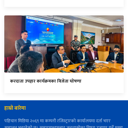
करदाता उपहार कार्यक्रमका विजेता घाेषणा
हाम्रो बारेमा
पहिचान मिडिया २०६९ मा कम्पनी रजिस्ट्रारको कार्यालयमा दर्ता भएर
सञ्चालन भइरहेको छ। सञ्चारमाध्यमबाट जनचासोका विषय उजागर गर्ने मुख्य