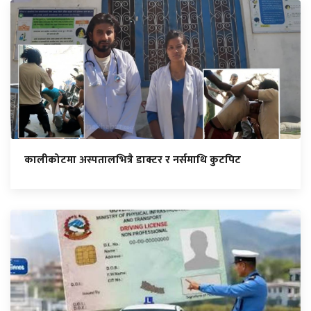
कालीकोटमा अस्पतालभित्रै डाक्टर र नर्समाथि कुटपिट