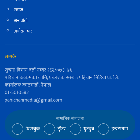
समाज
अन्तर्वार्ता
अर्थ समाचार
सम्पर्क
सुचना विभाग दर्ता नम्वर १६२/०७३-७४
पहिचान डटकमका लागि, प्रकाशक संस्था : पहिचान मिडिया प्रा. लि.
कार्यालयः काठमाडौं, नेपाल
01-5010582
pahichanmedia@gmail.com
सामाजिक संजालमा
फेसबुक
ट्वीटर
युट्युब
इन्स्टाग्राम