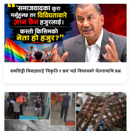
समलिङ्गी विवाहलाई ‘विकृति र भ्रम’ भन्ने विप्लवको चेतनामाथि प्रश्न