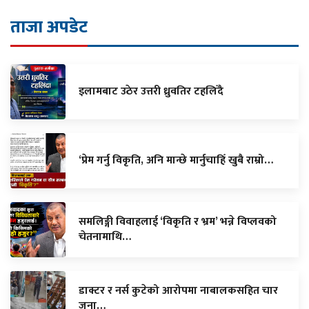
ताजा अपडेट
इलामबाट उठेर उत्तरी ध्रुवतिर टहलिँदै
‘प्रेम गर्नु विकृति, अनि मान्छे मार्नुचाहिँ खुबै राम्रो…
समलिङ्गी विवाहलाई ‘विकृति र भ्रम’ भन्ने विप्लवको
चेतनामाथि…
डाक्टर र नर्स कुटेको आरोपमा नाबालकसहित चार
जना…