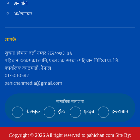
अन्तर्वार्ता
अर्थ समाचार
सम्पर्क
सुचना विभाग दर्ता नम्वर १६२/०७३-७४
पहिचान डटकमका लागि, प्रकाशक संस्था : पहिचान मिडिया प्रा. लि.
कार्यालयः काठमाडौं, नेपाल
01-5010582
pahichanmedia@gmail.com
सामाजिक संजालमा
फेसबुक
ट्वीटर
युट्युब
इन्स्टाग्राम
Copyright ©
2026
All right reserved to pahichan.com Site By: