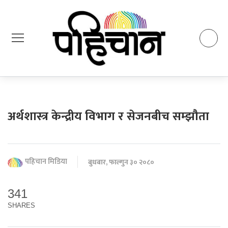
अर्थशास्त्र केन्द्रीय विभाग र सेजनबीच सम्झौता
पहिचान मिडिया
बुधबार, फाल्गुन ३० २०८०
341
SHARES