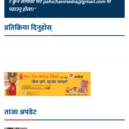
र कुनै सामाग्री भए
pahichanmedia@gmail.com
मा
पठाउनु होला।"
प्रतिक्रिया दिनुहोस्
ताजा अपडेट