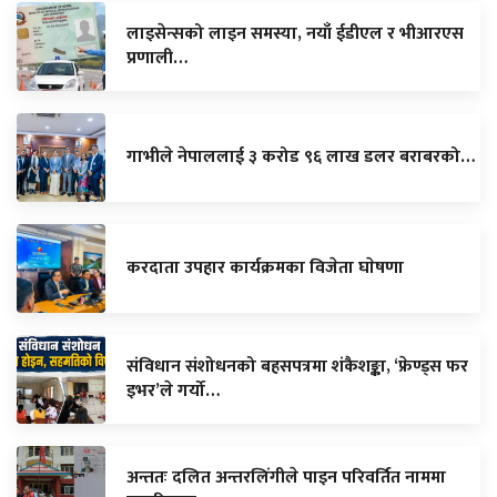
लाइसेन्सको लाइन समस्या, नयाँ ईडीएल र भीआरएस
प्रणाली…
गाभीले नेपाललाई ३ करोड ९६ लाख डलर बराबरको…
करदाता उपहार कार्यक्रमका विजेता घाेषणा
संविधान संशोधनको बहसपत्रमा शंकैशङ्का, ‘फ्रेण्ड्स फर
इभर’ले गर्यो…
अन्ततः दलित अन्तरलिंगीले पाइन परिवर्तित नाममा