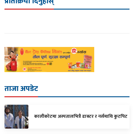
प्रतिक्रिया दिनुहोस्
ताजा अपडेट
कालीकोटमा अस्पतालभित्रै डाक्टर र नर्समाथि कुटपिट