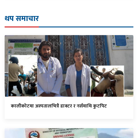
थप समाचार
कालीकोटमा अस्पतालभित्रै डाक्टर र नर्समाथि कुटपिट