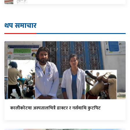
थप समाचार
कालीकोटमा अस्पतालभित्रै डाक्टर र नर्समाथि कुटपिट