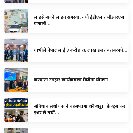
लाइसेन्सको लाइन समस्या, नयाँ ईडीएल र भीआरएस
प्रणाली…
गाभीले नेपाललाई ३ करोड ९६ लाख डलर बराबरको…
करदाता उपहार कार्यक्रमका विजेता घाेषणा
संविधान संशोधनको बहसपत्रमा शंकैशङ्का, ‘फ्रेण्ड्स फर
इभर’ले गर्यो…