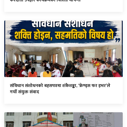
करदाता उपहार कार्यक्रमका विजेता घाेषणा
संविधान संशोधनको बहसपत्रमा शंकैशङ्का, ‘फ्रेण्ड्स फर इभर’ले
गर्यो संयुक्त संवाद