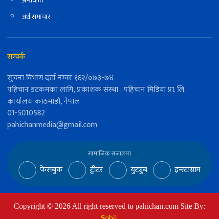
अन्तर्वार्ता
अर्थ समाचार
सम्पर्क
सुचना विभाग दर्ता नम्वर १६२/०७३-७४
पहिचान डटकमका लागि, प्रकाशक संस्था : पहिचान मिडिया प्रा. लि.
कार्यालयः काठमाडौं, नेपाल
01-5010582
pahichanmedia@gmail.com
सामाजिक संजालमा
फेसबुक
ट्वीटर
युट्युब
इन्स्टाग्राम
Copyright ©
2026
All right reserved to pahichan.com Site By:
Sobij
.