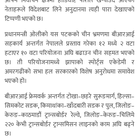
आफ्नै निर्वाचन क्षेत्रमा हाडिघोप्टे पाराले खन्याउँदै आएका
नेताहरूले विदेशबाट लिने अनुदानमा त्यही पारा देखाएको
टिप्पणी भएको छ।
प्रधानमन्त्री ओलीको यस पटकको चीन भ्रमणमा बीआरआई
सहकार्य अन्तर्गत नेपालले प्रस्ताव गरेका १२ मध्ये २ वटा
हटाएर १० वटा परियोजना अघि बढाउन चीन सहमत भएको
छ। ती परियोजनामध्ये झापाको स्पोर्ट्स एकेडेमी र
अमरगढीको सभा हल सरकारको विशेष अनुरोधमा समावेश
भएको हो।
बीआरआई फ्रेमवर्क अन्तर्गत टोखा–छहरे सुरूङमार्ग, हिल्सा–
सिमकोट सडक, किमाथांका–खाँदबारी सडक र पुल, जिलोङ–
केरुङ–काठमाडौं ट्रान्सबोर्डर रेल्वे, जिलोङ–केरुङ–चिलिमे
२२० केभी ट्रान्सबोर्डर ट्रान्समिसन लाइनको काम अघि बढ्ने
छ।