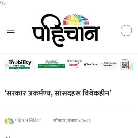
"/>
‘सरकार अकर्मण्य, सांसदहरू विवेकहीन’
पहिचान मिडिया
सोमबार, बैशाख ८ २०८२