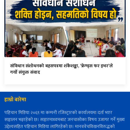
संविधान संशोधनको बहसपत्रमा शंकैशङ्का, ‘फ्रेण्ड्स फर इभर’ले
गर्यो संयुक्त संवाद
हाम्रो बारेमा
पहिचान मिडिया २०६९ मा कम्पनी रजिस्ट्रारको कार्यालयमा दर्ता भएर
सञ्चालन भइरहेको छ। सञ्चारमाध्यमबाट जनचासोका विषय उजागर गर्ने मुख्य
उद्देश्यसहित पहिचान मिडिया लागिरहेको छ। मानववेचविखनविरुद्धको