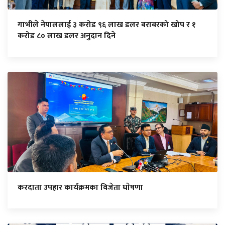
गाभीले नेपाललाई ३ करोड ९६ लाख डलर बराबरको खोप र १
करोड ८० लाख डलर अनुदान दिने
करदाता उपहार कार्यक्रमका विजेता घाेषणा