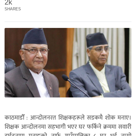
2k
SHARES
काठमाडौँ : आन्दोलनरत शिक्षकहरूले सडकमै शोक मनाए।
शिक्षक आन्दोलनमा सहभागी भएर घर फर्किने क्रममा सवारी
दुर्घटनामा मनाङको नार्फु गाउँपालिका–८ घर भई नासो