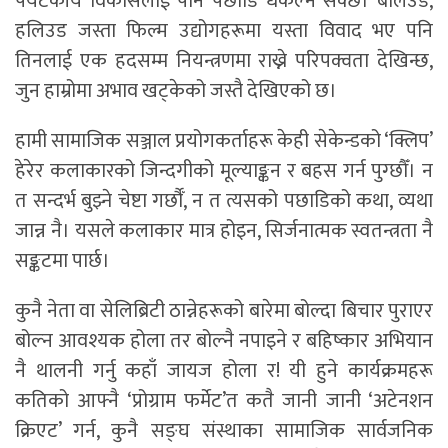
पर्यटकीय विकासलाई पनि पछाडि धकेल्न सक्छ। बलिउड,
हलिउड जस्ता फिल्म उद्योगहरूमा यस्ता विवाद भए पनि
तिनलाई एक हदसम्म नियन्त्रणमा राख्ने परिपक्वता देखिन्छ,
जुन हाम्रोमा अभाव खट्केको जस्तै देखिएको छ।
हामी सामाजिक सञ्जाल प्रयोगकर्ताहरू केही सेकेन्डको ‘क्लिप’
हेरेर कलाकारको जिन्दगीको मूल्याङ्कन र बहस गर्न पुग्छौँ। न
त सन्दर्भ बुझ्ने चेष्टा गर्छौँ, न त त्यसको पछाडिको कथा, व्यथा
जान्न नै। यसले कलाकार मात्र होइन, सिर्जनात्मक स्वतन्त्रता नै
सङ्कटमा पार्छ।
कुनै नेता वा सेलिब्रिटी ठान्नेहरूको बारेमा बोल्दा बिचार पुराएर
बोल्न आवश्यक होला तर बोल्नै नपाइने र बहिष्कार अभियान
नै थालनी गर्नु कहाँ जायज होला र! यी हुने कार्यक्रमहरू
कतिको आफ्नै ‘प्रोग्राम फर्मेट’त कतै जानी जानी ‘अटेनशन
क्रिएट’ गर्न, कुनै सङ्घ संस्थाका सामाजिक सार्वजनिक