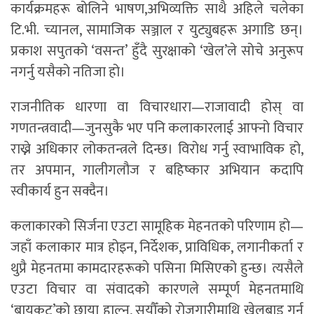
कार्यक्रमहरू बोलिने भाषण,अभिव्यक्ति साथै अहिले चलेका
टि.भी. च्यानल, सामाजिक सञ्जाल र युट्युबहरू अगाडि छन्।
प्रकाश सपुतको ‘वसन्त’ हुँदै सुरक्षाको ‘खेल’ले सोचे अनुरूप
नगर्नु यसैको नतिजा हो।
राजनीतिक धारणा वा विचारधारा—राजावादी होस् वा
गणतन्त्रवादी—जुनसुकै भए पनि कलाकारलाई आफ्नो विचार
राख्ने अधिकार लोकतन्त्रले दिन्छ। विरोध गर्नु स्वाभाविक हो,
तर अपमान, गालीगलौज र बहिष्कार अभियान कदापि
स्वीकार्य हुन सक्दैन।
कलाकारको सिर्जना एउटा सामूहिक मेहनतको परिणाम हो—
जहाँ कलाकार मात्र होइन, निर्देशक, प्राविधिक, लगानीकर्ता र
थुप्रै मेहनतमा कामदारहरूको पसिना मिसिएको हुन्छ। त्यसैले
एउटा विचार वा संवादको कारणले सम्पूर्ण मेहनतमाथि
‘बायकट’को छाया हाल्नु, सयौँको रोजगारीमाथि खेलबाड गर्नु