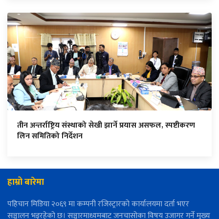
तीन अन्तर्राष्ट्रिय संस्थाको सेखी झार्ने प्रयास असफल, स्पष्टीकरण
लिन समितिको निर्देशन
हाम्रो बारेमा
पहिचान मिडिया २०६९ मा कम्पनी रजिस्ट्रारको कार्यालयमा दर्ता भएर
सञ्चालन भइरहेको छ। सञ्चारमाध्यमबाट जनचासोका विषय उजागर गर्ने मुख्य