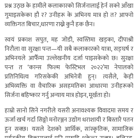
प्रश्न उठ्छ के हामीले कलाकारको सिर्जनालाई हेर्न सक्ने आँखा
गुमाइसकेका हौ र? उनीहरू के अभिनय मात्र हो त? आफ्नो
व्यक्तिगत बिचार,धारणा राख्ने कुनै हक छैन।
स्वयं प्रकाश सपुत, मह जोडी, स्वस्तिमा खड्का, दीपाश्री
निरौला वा सुरक्षा पन्त—यी सबै कलाकारको यात्रा, सङ्घर्ष र
अभिनयले आफैँमा उल्लेखनीय दर्जा पाइसकेको छ। सुरक्षा
पन्त त ‘कान्स फिल्म फेस्टिभल २०२२’मा नेपालको
प्रतिनिधित्व गरिसकेकी अभिनेत्री हुन्। त्यसैले, केही
अभिव्यक्ति वा वैचारिक असहमतिका आधारमा उनीहरूको
सिर्जना बहिष्कार गर्नु अन्याय मात्र होइन, मूर्खता हो।
हाम्रो सानो सिने नगरीले यसरी अनावश्यक विवादमा समय र
ऊर्जा खर्च गर्दा सिङ्गो मनोरञ्जन उद्योग धराशायी र बिस्तारै पतन
हुन सक्छ। यसले देशको आर्थिक, सांस्कृतिक, सामाजिक