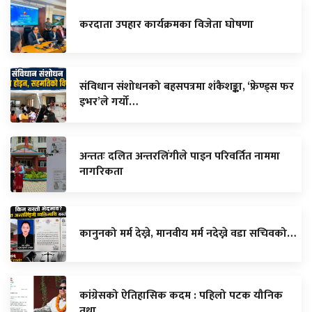
करदाता उपहार कार्यक्रमका विजेता घाेषणा
संविधान संशोधनको बहसपत्रमा शंकैशङ्का, ‘फ्रेण्ड्स फर
इभर’ले गर्यो…
अन्ततः दलित अन्तरलिंगीले पाइन परिवर्तित नाममा
नागरिकता
कानुनको मर्म देख्ने, मानवीय मर्म नदेख्ने वडा सचिवको…
कांग्रेसको ऐतिहासिक कदम : पहिलो पटक यौनिक
तथा…