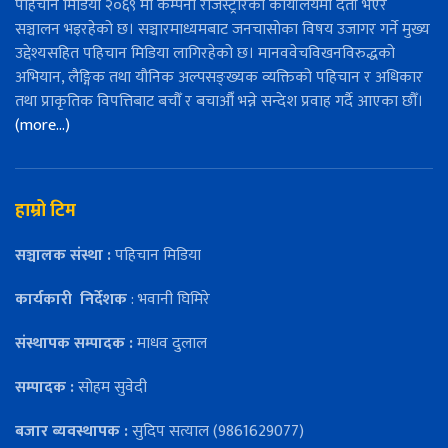
पहिचान मिडिया २०६९ मा कम्पनी रजिस्ट्रारको कार्यालयमा दर्ता भएर
सञ्चालन भइरहेको छ। सञ्चारमाध्यमबाट जनचासोका विषय उजागर गर्ने मुख्य
उद्देश्यसहित पहिचान मिडिया लागिरहेको छ। मानववेचविखनविरुद्धको
अभियान, लैङ्गिक तथा यौनिक अल्पसङ्ख्यक व्यक्तिको पहिचान र अधिकार
तथा प्राकृतिक विपत्तिबाट बचौँ र बचाऔँ भन्ने सन्देश प्रवाह गर्दै आएका छौँ।
(more…)
हाम्रो टिम
सञ्चालक संस्था :
पहिचान मिडिया
कार्यकारी
निर्देशक
: भवानी घिमिरे
संस्थापक सम्पादक :
माधव दुलाल
सम्पादक :
सोहम सुवेदी
बजार ब्यवस्थापक :
सुदिप सत्याल (9861629077)