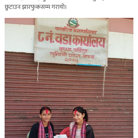
छुटाउन झारफुकसम्म गरायो।