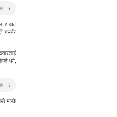
वन–१ बाट
े गभर्नर
ेदवारलाई
िंहले भने,
्रो मान्छे