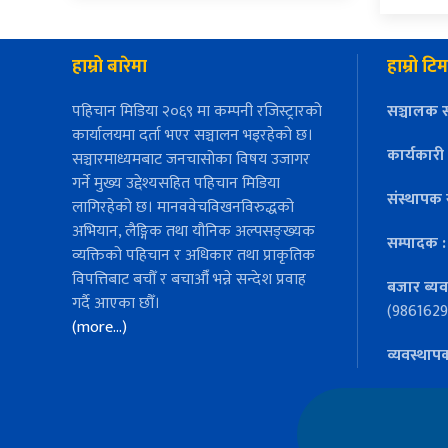
हाम्रो बारेमा
हाम्रो टिम
पहिचान मिडिया २०६९ मा कम्पनी रजिस्ट्रारको
सञ्चालक स
कार्यालयमा दर्ता भएर सञ्चालन भइरहेको छ।
कार्यकारी
सञ्चारमाध्यमबाट जनचासोका विषय उजागर
गर्ने मुख्य उद्देश्यसहित पहिचान मिडिया
संस्थापक 
लागिरहेको छ। मानववेचविखनविरुद्धको
अभियान, लैङ्गिक तथा यौनिक अल्पसङ्ख्यक
सम्पादक 
व्यक्तिको पहिचान र अधिकार तथा प्राकृतिक
विपत्तिबाट बचौँ र बचाऔँ भन्ने सन्देश प्रवाह
बजार ब्यव
गर्दै आएका छौँ।
(9861629
(more…)
व्यवस्थाप