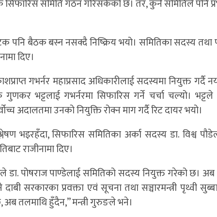
टक सिफारिस समिति गठन गरिसकेको छ। तर, कुनै समितिले पनि प्
ि बैठक बस्न नसक्दै निष्क्रिय भयो। समितिका सदस्य तथा पूर
ीनामा दिए।
प्राप्त गभर्नर महाप्रसाद अधिकारीलाई सदस्यमा नियुक्त गर्दै न
ेशक गुणकर भट्टलाई गभर्नरमा सिफारिस गर्ने चर्चा चल्यो। भट्टल
्वोच्च अदालतमा उनको नियुक्ति रोक्न माग गर्दै रिट दायर भयो।
विश्लेषण भइरहँदा, सिफारिस समितिका अर्का सदस्य डा. विश्व पौड
मितिबाट राजीनामा दिए।
े डा. पोषराज पाण्डेलाई समितिको सदस्य नियुक्त गरेको छ। अब
 दाबी सरकारका प्रवक्ता एवं सूचना तथा सञ्चारमन्त्री पृथ्वी सुब्ब
छ, अब तलमाथि हुँदैन,” मन्त्री गुरुङले भने।