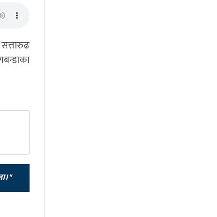
सत्तारुढ
गबन्डाका
ला।"