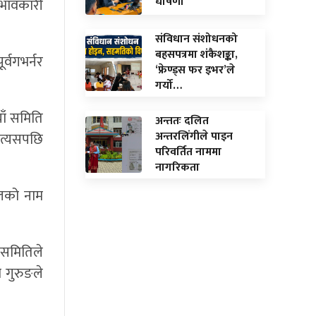
घाेषणा
रभावकारी
संविधान संशोधनको
बहसपत्रमा शंकैशङ्का,
्वगभर्नर
‘फ्रेण्ड्स फर इभर’ले
गर्यो…
याँ समिति
अन्ततः दलित
अन्तरलिंगीले पाइन
े त्यसपछि
परिवर्तित नाममा
नागरिकता
ेलको नाम
 समितिले
ा गुरुङले