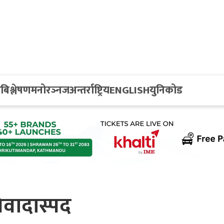
य
बिश्लेषण
मनोरञ्नज
अन्तर्राष्ट्रिय
ENGLISH
युनिकोड
विवादास्पद