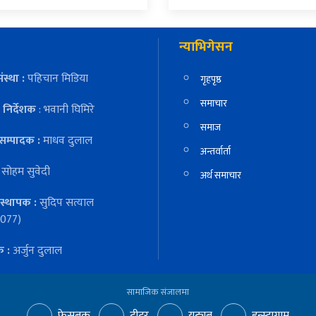
न्याभिगेसन
ंस्था :
पहिचान मिडिया
गृहपृष्ठ
समाचार
निर्देशक
: भवानी घिमिरे
समाज
सम्पादक :
माधव दुलाल
अन्तर्वार्ता
:
सोहम सुवेदी
अर्थ समाचार
स्थापक :
सुदिप सत्याल
077)
क :
अर्जुन दुलाल
सामाजिक संजालमा
फेसबुक
ट्वीटर
युट्युब
इन्स्टाग्राम