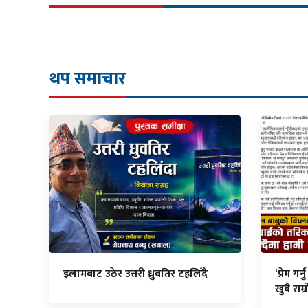
थप समाचार
इलामबाट उठेर उत्तरी ध्रुवतिर टहलिँदै
‘प्रेम गर
खुबै राम