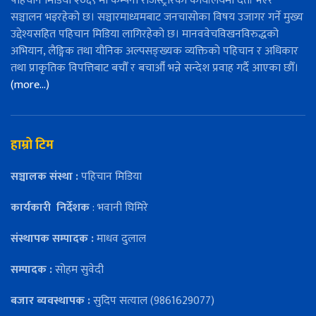
पहिचान मिडिया २०६९ मा कम्पनी रजिस्ट्रारको कार्यालयमा दर्ता भएर
सञ्चालन भइरहेको छ। सञ्चारमाध्यमबाट जनचासोका विषय उजागर गर्ने मुख्य
उद्देश्यसहित पहिचान मिडिया लागिरहेको छ। मानववेचविखनविरुद्धको
अभियान, लैङ्गिक तथा यौनिक अल्पसङ्ख्यक व्यक्तिको पहिचान र अधिकार
तथा प्राकृतिक विपत्तिबाट बचौँ र बचाऔँ भन्ने सन्देश प्रवाह गर्दै आएका छौँ।
(more…)
हाम्रो टिम
सञ्चालक संस्था :
पहिचान मिडिया
कार्यकारी
निर्देशक
: भवानी घिमिरे
संस्थापक सम्पादक :
माधव दुलाल
सम्पादक :
सोहम सुवेदी
बजार ब्यवस्थापक :
सुदिप सत्याल (9861629077)