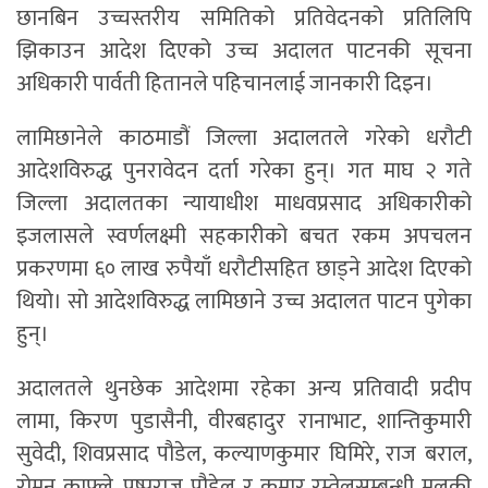
छानबिन उच्चस्तरीय समितिको प्रतिवेदनको प्रतिलिपि
झिकाउन आदेश दिएको उच्च अदालत पाटनकी सूचना
अधिकारी पार्वती हितानले पहिचानलाई जानकारी दिइन।
लामिछानेले काठमाडौं जिल्ला अदालतले गरेको धरौटी
आदेशविरुद्ध पुनरावेदन दर्ता गरेका हुन्। गत माघ २ गते
जिल्ला अदालतका न्यायाधीश माधवप्रसाद अधिकारीको
इजलासले स्वर्णलक्ष्मी सहकारीको बचत रकम अपचलन
प्रकरणमा ६० लाख रुपैयाँ धरौटीसहित छाड्ने आदेश दिएको
थियो। सो आदेशविरुद्ध लामिछाने उच्च अदालत पाटन पुगेका
हुन्।
अदालतले थुनछेक आदेशमा रहेका अन्य प्रतिवादी प्रदीप
लामा, किरण पुडासैनी, वीरबहादुर रानाभाट, शान्तिकुमारी
सुवेदी, शिवप्रसाद पौडेल, कल्याणकुमार घिमिरे, राज बराल,
रोमन काफ्ले, पुष्पराज पौडेल र कुमार रम्तेलसम्बन्धी मुलुकी