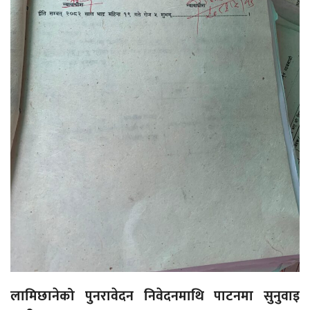
लामिछानेको पुनरावेदन निवेदनमाथि पाटनमा सुनुवाइ