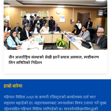
तीन अन्तर्राष्ट्रिय संस्थाको सेखी झार्ने प्रयास असफल, स्पष्टीकरण
लिन समितिको निर्देशन
हाम्रो बारेमा
पहिचान मिडिया २०६९ मा कम्पनी रजिस्ट्रारको कार्यालयमा दर्ता भएर
सञ्चालन भइरहेको छ। सञ्चारमाध्यमबाट जनचासोका विषय उजागर गर्ने मुख्य
उद्देश्यसहित पहिचान मिडिया लागिरहेको छ। मानववेचविखनविरुद्धको