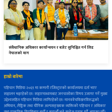
संवैधानिक अधिकार कार्यान्वयन र बजेट सुनिश्चित गर्न लिड
नेपालको माग
हाम्रो बारेमा
पहिचान मिडिया २०६९ मा कम्पनी रजिस्ट्रारको कार्यालयमा दर्ता भएर
सञ्चालन भइरहेको छ। सञ्चारमाध्यमबाट जनचासोका विषय उजागर गर्ने मुख्य
उद्देश्यसहित पहिचान मिडिया लागिरहेको छ। मानववेचविखनविरुद्धको
अभियान, लैङ्गिक तथा यौनिक अल्पसङ्ख्यक व्यक्तिको पहिचान र अधिकार
तथा प्राकृतिक विपत्तिबाट बचौँ र बचाऔँ भन्ने सन्देश प्रवाह गर्दै आएका छौँ।