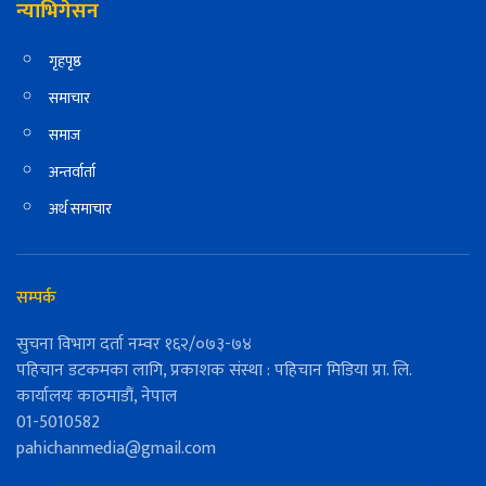
न्याभिगेसन
गृहपृष्ठ
समाचार
समाज
अन्तर्वार्ता
अर्थ समाचार
सम्पर्क
सुचना विभाग दर्ता नम्वर १६२/०७३-७४
पहिचान डटकमका लागि, प्रकाशक संस्था : पहिचान मिडिया प्रा. लि.
कार्यालयः काठमाडौं, नेपाल
01-5010582
pahichanmedia@gmail.com