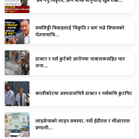
‘प्रेम गर्नु विकृति, अनि मान्छे मार्नुचाहिँ खुबै राम्रो…
समलिङ्गी विवाहलाई ‘विकृति र भ्रम’ भन्ने विप्लवको
चेतनामाथि…
डाक्टर र नर्स कुटेको आरोपमा नाबालकसहित चार
जना…
कालीकोटमा अस्पतालभित्रै डाक्टर र नर्समाथि कुटपिट
लाइसेन्सको लाइन समस्या, नयाँ ईडीएल र भीआरएस
प्रणाली…