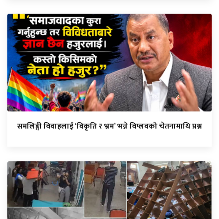
समलिङ्गी विवाहलाई ‘विकृति र भ्रम’ भन्ने विप्लवको चेतनामाथि प्रश्न