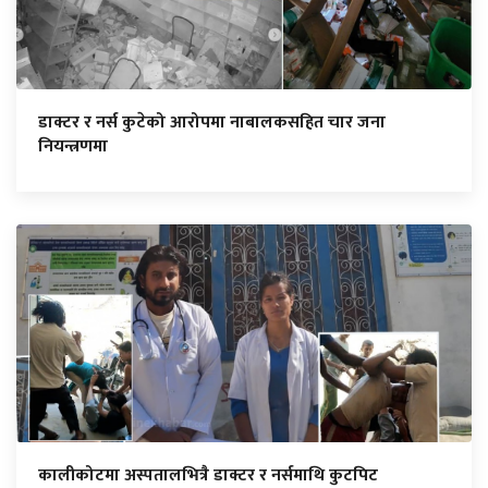
डाक्टर र नर्स कुटेको आरोपमा नाबालकसहित चार जना
नियन्त्रणमा
कालीकोटमा अस्पतालभित्रै डाक्टर र नर्समाथि कुटपिट