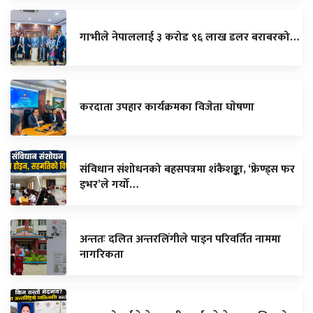
गाभीले नेपाललाई ३ करोड ९६ लाख डलर बराबरको…
करदाता उपहार कार्यक्रमका विजेता घाेषणा
संविधान संशोधनको बहसपत्रमा शंकैशङ्का, ‘फ्रेण्ड्स फर
इभर’ले गर्यो…
अन्ततः दलित अन्तरलिंगीले पाइन परिवर्तित नाममा
नागरिकता