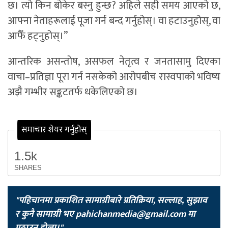
छ। त्यो किन बोकेर बस्नु हुन्छ? अहिले सही समय आएको छ,
आफ्ना नेताहरूलाई पूजा गर्न बन्द गर्नुहोस्। वा हटाउनुहोस्, वा
आफैँ हट्नुहोस्।”
आन्तरिक असन्तोष, असफल नेतृत्व र जनतासामु दिएका
वाचा–प्रतिज्ञा पूरा गर्न नसकेको आरोपबीच रास्वपाको भविष्य
अझै गम्भीर सङ्कटतर्फ धकेलिएको छ।
समाचार शेयर गर्नुहोस्
1.5k
SHARES
"पहिचानमा प्रकाशित सामाग्रीबारे प्रतिक्रिया, सल्लाह, सुझाव
र कुनै सामाग्री भए
pahichanmedia@gmail.com
मा
पठाउनु होला।"