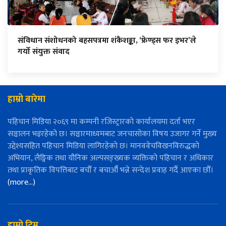
संविधान संशोधनको बहसपत्रमा शंकैशङ्का, ‘फ्रेण्ड्स फर इभर’ले
गर्यो संयुक्त संवाद
हाम्रो बारेमा
पहिचान मिडिया २०६९ मा कम्पनी रजिस्ट्रारको कार्यालयमा दर्ता भएर
सञ्चालन भइरहेको छ। सञ्चारमाध्यमबाट जनचासोका विषय उजागर गर्ने मुख्य
उद्देश्यसहित पहिचान मिडिया लागिरहेको छ। मानववेचविखनविरुद्धको
अभियान, लैङ्गिक तथा यौनिक अल्पसङ्ख्यक व्यक्तिको पहिचान र अधिकार
तथा प्राकृतिक विपत्तिबाट बचौँ र बचाऔँ भन्ने सन्देश प्रवाह गर्दै आएका छौँ।
(more…)
हाम्रो टिम