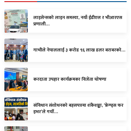
लाइसेन्सको लाइन समस्या, नयाँ ईडीएल र भीआरएस
प्रणाली…
गाभीले नेपाललाई ३ करोड ९६ लाख डलर बराबरको…
करदाता उपहार कार्यक्रमका विजेता घाेषणा
संविधान संशोधनको बहसपत्रमा शंकैशङ्का, ‘फ्रेण्ड्स फर
इभर’ले गर्यो…