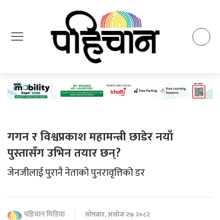
गगन र विश्वप्रकाश महामन्त्री छाडेर नयाँ
पुस्तासँग उभिन तयार छन्?
जेनजीलाई पुरानै नेताको पुनरावृत्तिको डर
पहिचान मिडिया
सोमबार, असोज २७ २०८२