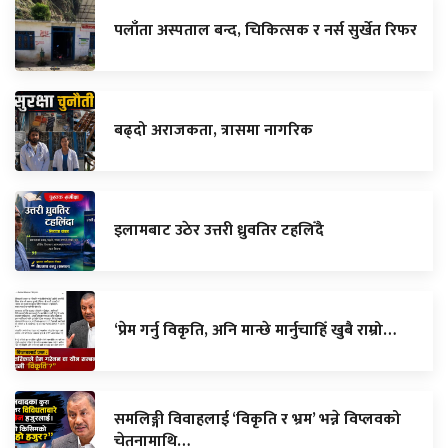
पलाँता अस्पताल बन्द, चिकित्सक र नर्स सुर्खेत रिफर
बढ्दो अराजकता, त्रासमा नागरिक
इलामबाट उठेर उत्तरी ध्रुवतिर टहलिँदै
‘प्रेम गर्नु विकृति, अनि मान्छे मार्नुचाहिँ खुबै राम्रो…
समलिङ्गी विवाहलाई ‘विकृति र भ्रम’ भन्ने विप्लवको
चेतनामाथि…