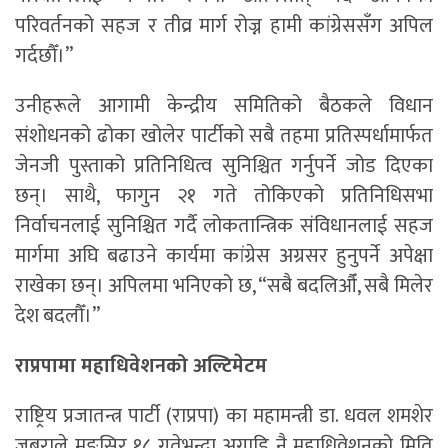
परिवर्तनको सहज र तीव्र मार्ग रोज्न हामी कांग्रेससँग अपिल
गर्दछौँ।”
उनीहरूले आगामी केन्द्रीय समितिको बैठकले विधान
संशोधनको ढोका खोलेर पार्टीको सबै तहमा प्रतिस्पर्धामार्फत
जेनजी पुस्ताको प्रतिनिधित्व सुनिश्चित गर्नुपर्ने जोड दिएका
छन्। साथै, फागुन २१ गते तोकिएको प्रतिनिधिसभा
निर्वाचनलाई सुनिश्चित गर्दै लोकतान्त्रिक संविधानलाई सहज
मार्गमा अघि बढाउने कार्यमा कांग्रेस अग्रसर हुनुपर्ने अपेक्षा
राखेका छन्। अपिलमा भनिएको छ, “सबै बदलिऔँ, सबै मिलेर
देश बदलौँ।”
राप्रपामा महाधिवेशनको अल्टिमेटम
राष्ट्रिय प्रजातन्त्र पार्टी (राप्रपा) का महामन्त्री डा. धवल शमशेर
जबराले मङ्सिर १८ गतेभन्दा अगाडि नै महाधिवेशनको मिति