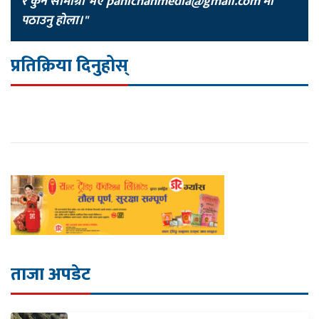
र कुनै सामाग्री भए
pahichanmedia@gmail.com
मा
पठाउनु होला।"
प्रतिक्रिया दिनुहोस्
ताजा अपडेट