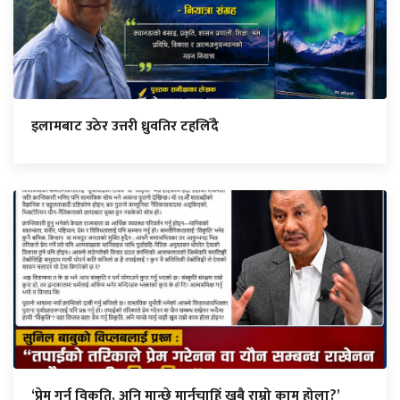
इलामबाट उठेर उत्तरी ध्रुवतिर टहलिँदै
‘प्रेम गर्नु विकृति, अनि मान्छे मार्नुचाहिँ खुबै राम्रो काम होला?’