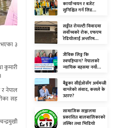
कार्यान्वयन र बजेट
सुनिश्चित गर्न लिड…
सङ्गीत रोयल्टी विवादमा
सर्वोच्चको रोक, एफएम
रेडियोलाई अन्तरिम…
ा भएका ३
जैविक लिङ्ग कि
स्वपहिचान? नेपालको
था कुमारी
न्यायिक बहसमा नयाँ…
।
बैङ्कका सीईओसँग अर्थमन्त्री
 र नेपाल
वाग्लेको संवाद, कसले के
उठाए?
हरीका सह
सामाजिक सञ्जालमा
प्रकाशित बालबालिकाको
न्द्रमुखी
तस्बिर तथा भिडियो