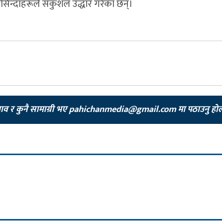
बासिन्दाहरूले सकुशल उद्धार गरेका छन्।
झाव र कुनै सामाग्री भए
pahichanmedia@gmail.com
मा पठाउनु हो