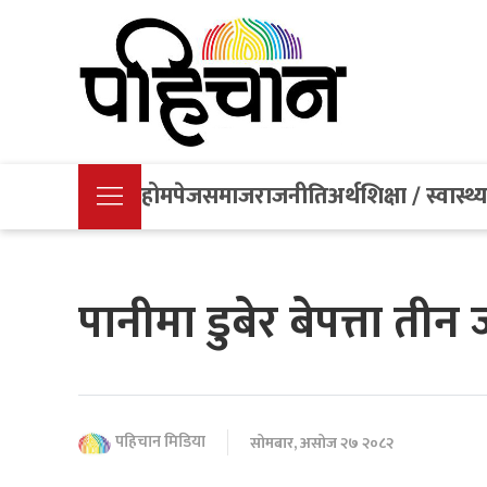
होमपेज
समाज
राजनीति
अर्थ
शिक्षा / स्वास्थ्
पानीमा डुबेर बेपत्ता त
पहिचान मिडिया
सोमबार, असोज २७ २०८२