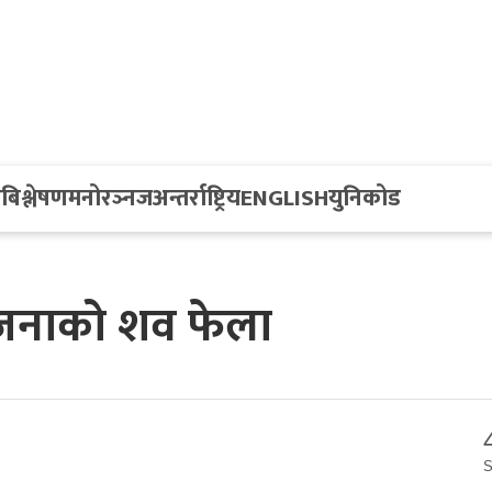
य
बिश्लेषण
मनोरञ्नज
अन्तर्राष्ट्रिय
ENGLISH
युनिकोड
ीन जनाको शव फेला