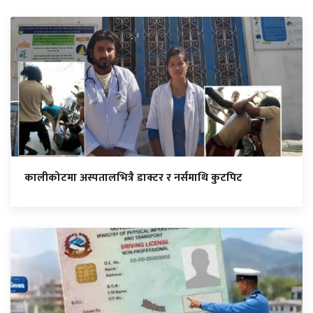
कालीकोटमा अस्पतालभित्रै डाक्टर र नर्समाथि कुटपिट