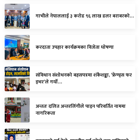
गाभीले नेपाललाई ३ करोड ९६ लाख डलर बराबरको…
करदाता उपहार कार्यक्रमका विजेता घाेषणा
संविधान संशोधनको बहसपत्रमा शंकैशङ्का, ‘फ्रेण्ड्स फर
इभर’ले गर्यो…
अन्ततः दलित अन्तरलिंगीले पाइन परिवर्तित नाममा
नागरिकता