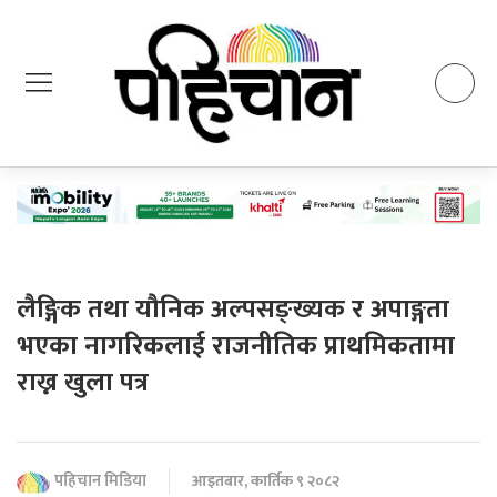
लैङ्गिक तथा यौनिक अल्पसङ्ख्यक र अपाङ्गता
भएका नागरिकलाई राजनीतिक प्राथमिकतामा
राख्न खुला पत्र
पहिचान मिडिया
आइतबार, कार्तिक ९ २०८२