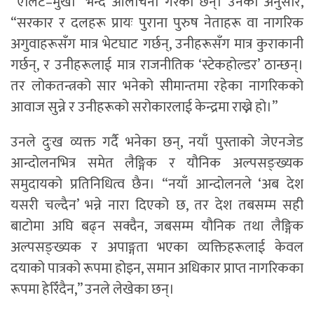
“एलिट–मुखी” भन्दै आलोचना गरेका छन्। उनका अनुसार,
“सरकार र दलहरू प्रायः पुराना पुरुष नेताहरू वा नागरिक
अगुवाहरूसँग मात्र भेटघाट गर्छन्, उनीहरूसँग मात्र कुराकानी
गर्छन्, र उनीहरूलाई मात्र राजनीतिक ‘स्टेकहोल्डर’ ठान्छन्।
तर लोकतन्त्रको सार भनेको सीमान्तमा रहेका नागरिकको
आवाज सुन्ने र उनीहरूको सरोकारलाई केन्द्रमा राख्ने हो।”
उनले दुःख व्यक्त गर्दै भनेका छन्, नयाँ पुस्ताको जेएनजेड
आन्दोलनभित्र समेत लैङ्गिक र यौनिक अल्पसङ्ख्यक
समुदायको प्रतिनिधित्व छैन। “नयाँ आन्दोलनले ‘अब देश
यसरी चल्दैन’ भन्ने नारा दिएको छ, तर देश तबसम्म सही
बाटोमा अघि बढ्न सक्दैन, जबसम्म यौनिक तथा लैङ्गिक
अल्पसङ्ख्यक र अपाङ्गता भएका व्यक्तिहरूलाई केवल
दयाको पात्रको रूपमा होइन, समान अधिकार प्राप्त नागरिकका
रूपमा हेरिँदैन,” उनले लेखेका छन्।