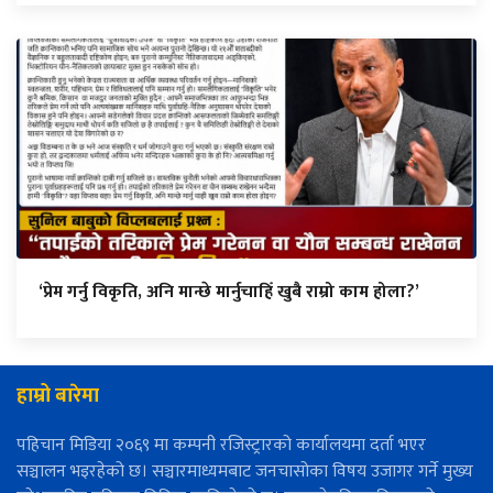
‘प्रेम गर्नु विकृति, अनि मान्छे मार्नुचाहिँ खुबै राम्रो काम होला?’
हाम्रो बारेमा
पहिचान मिडिया २०६९ मा कम्पनी रजिस्ट्रारको कार्यालयमा दर्ता भएर
सञ्चालन भइरहेको छ। सञ्चारमाध्यमबाट जनचासोका विषय उजागर गर्ने मुख्य