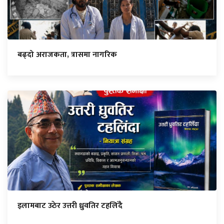
बढ्दो अराजकता, त्रासमा नागरिक
इलामबाट उठेर उत्तरी ध्रुवतिर टहलिँदै