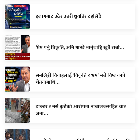
इलामबाट उठेर उत्तरी ध्रुवतिर टहलिँदै
‘प्रेम गर्नु विकृति, अनि मान्छे मार्नुचाहिँ खुबै राम्रो…
समलिङ्गी विवाहलाई ‘विकृति र भ्रम’ भन्ने विप्लवको
चेतनामाथि…
डाक्टर र नर्स कुटेको आरोपमा नाबालकसहित चार
जना…