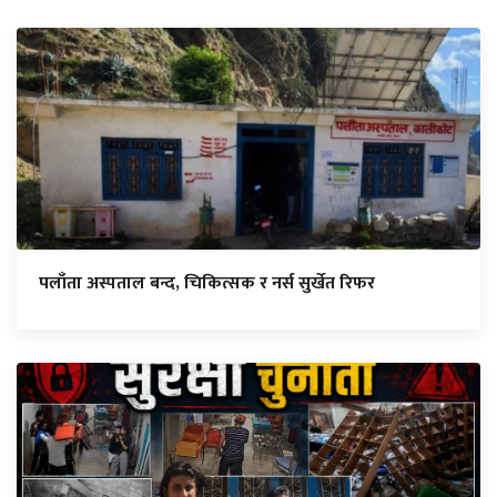
पलाँता अस्पताल बन्द, चिकित्सक र नर्स सुर्खेत रिफर