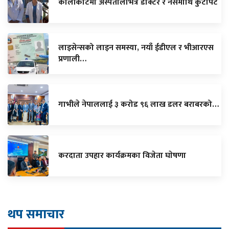
कालीकोटमा अस्पतालभित्रै डाक्टर र नर्समाथि कुटपिट
लाइसेन्सको लाइन समस्या, नयाँ ईडीएल र भीआरएस
प्रणाली…
गाभीले नेपाललाई ३ करोड ९६ लाख डलर बराबरको…
करदाता उपहार कार्यक्रमका विजेता घाेषणा
थप समाचार