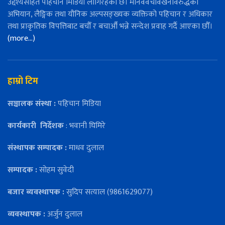
उद्देश्यसहित पहिचान मिडिया लागिरहेको छ। मानववेचविखनविरुद्धको
अभियान, लैङ्गिक तथा यौनिक अल्पसङ्ख्यक व्यक्तिको पहिचान र अधिकार
तथा प्राकृतिक विपत्तिबाट बचौँ र बचाऔँ भन्ने सन्देश प्रवाह गर्दै आएका छौँ।
(more…)
हाम्रो टिम
सञ्चालक संस्था :
पहिचान मिडिया
कार्यकारी
निर्देशक
: भवानी घिमिरे
संस्थापक सम्पादक :
माधव दुलाल
सम्पादक :
सोहम सुवेदी
बजार ब्यवस्थापक :
सुदिप सत्याल (9861629077)
व्यवस्थापक :
अर्जुन दुलाल