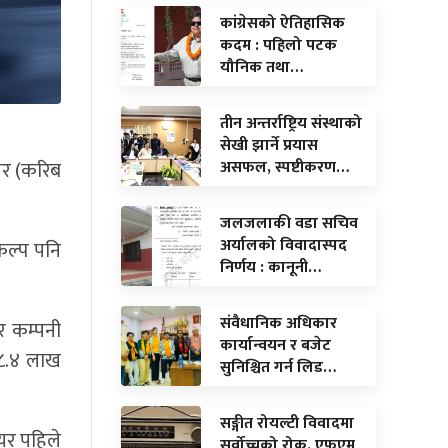
कांग्रेसको ऐतिहासिक
कदम : पहिलो पटक
यौनिक तथा…
तीन अन्तर्राष्ट्रिय संस्थाको
सेखी झार्ने प्रयास
असफल, स्पष्टीकरण…
डलर (करिब
जलजलाकी वडा सचिव
अर्यालको विवादास्पद
कल्प पनि
निर्णय : कानूनी…
संवैधानिक अधिकार
र कम्पनी
कार्यान्वयन र बजेट
 ८.४ लाख
सुनिश्चित गर्न लिड…
सङ्गीत रोयल्टी विवादमा
ेयर पहिले
सर्वोच्चको रोक, एफएम