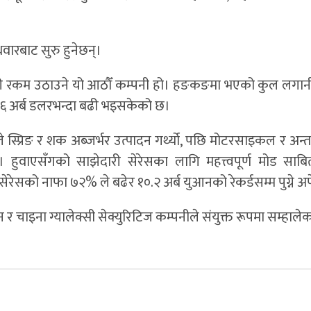
ारबाट सुरु हुनेछन्।
ढी रकम उठाउने यो आठौँ कम्पनी हो। हङकङमा भएको कुल लगान
ो २६ अर्ब डलरभन्दा बढी भइसकेको छ।
 स्प्रिङ र शक अब्जर्भर उत्पादन गर्थ्यो, पछि मोटरसाइकल र अन्
। हुवाएसँगको साझेदारी सेरेसका लागि महत्त्वपूर्ण मोड साबित
ेरेसको नाफा ७२% ले बढेर १०.२ अर्ब युआनको रेकर्डसम्म पुग्ने अपे
 र चाइना ग्यालेक्सी सेक्युरिटिज कम्पनीले संयुक्त रूपमा सम्हाले