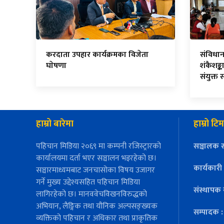
करदाता उपहार कार्यक्रमका विजेता
संविधा
घाेषणा
शंकैशङ्का
संयुक्त 
हाम्रो बारेमा
हाम्रो टिम
पहिचान मिडिया २०६९ मा कम्पनी रजिस्ट्रारको
सञ्चालक स
कार्यालयमा दर्ता भएर सञ्चालन भइरहेको छ।
कार्यकारी
सञ्चारमाध्यमबाट जनचासोका विषय उजागर
गर्ने मुख्य उद्देश्यसहित पहिचान मिडिया
संस्थापक 
लागिरहेको छ। मानववेचविखनविरुद्धको
अभियान, लैङ्गिक तथा यौनिक अल्पसङ्ख्यक
सम्पादक 
व्यक्तिको पहिचान र अधिकार तथा प्राकृतिक