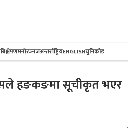
य
बिश्लेषण
मनोरञ्नज
अन्तर्राष्ट्रिय
ENGLISH
युनिकोड
ेरेसले हङकङमा सूचीकृत भएर