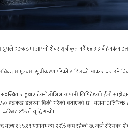
रेस ग्रुपले हङकङमा आफ्नो शेयर सूचीकृत गर्दै १४.३ अर्ब हंगकंग 
ेको अधिकतम मूल्यमा सूचीकरण गरेको र डिलको आकार बढाउने वि
 अवस्थित र हुवाए टेक्नोलोजिज कम्पनी लिमिटेडको ईभी साझेदा
 १३१.५० हङकङ डलरमा बिक्री गरेको बताएको छ। यसमा अतिरिक्त
करिब ८.४% ले वृद्धि गर्‍यो।
 बन्द मूल्य १५५.१९ युआनभन्दा २२% कम रहेको छ, जहाँ सेरेसका श