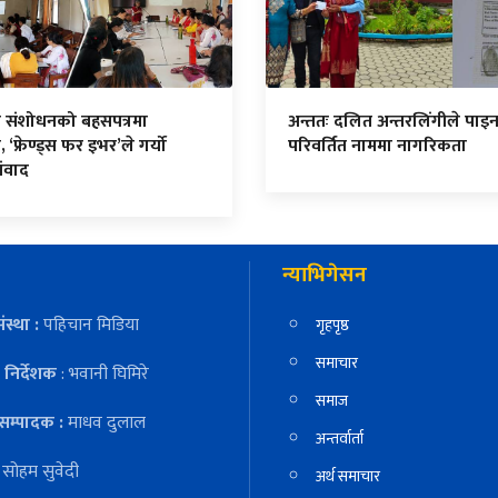
न संशोधनको बहसपत्रमा
अन्ततः दलित अन्तरलिंगीले पाइ
, ‘फ्रेण्ड्स फर इभर’ले गर्यो
परिवर्तित नाममा नागरिकता
संवाद
न्याभिगेसन
ंस्था :
पहिचान मिडिया
गृहपृष्ठ
समाचार
निर्देशक
: भवानी घिमिरे
समाज
सम्पादक :
माधव दुलाल
अन्तर्वार्ता
:
सोहम सुवेदी
अर्थ समाचार