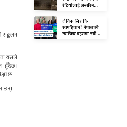
रेडियोलाई अन्तरिम…
जैविक लिङ्ग कि
स्वपहिचान? नेपालको
न्यायिक बहसमा नयाँ…
ी सङ्कलन
ततः यसले
 हुँदैछ।
क्षा छ।
का छन्।