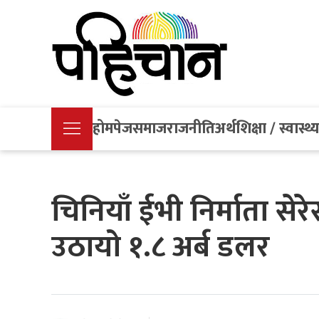
होमपेज
समाज
राजनीति
अर्थ
शिक्षा / स्वास्थ्
चिनियाँ ईभी निर्माता स
उठायो १.८ अर्ब डलर