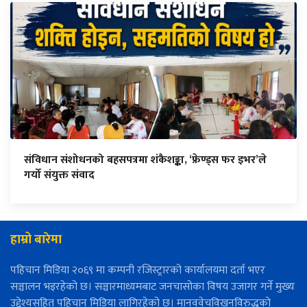
संविधान संशोधनको बहसपत्रमा शंकैशङ्का, ‘फ्रेण्ड्स फर इभर’ले
गर्यो संयुक्त संवाद
हाम्रो बारेमा
पहिचान मिडिया २०६९ मा कम्पनी रजिस्ट्रारको कार्यालयमा दर्ता भएर
सञ्चालन भइरहेको छ। सञ्चारमाध्यमबाट जनचासोका विषय उजागर गर्ने मुख्य
उद्देश्यसहित पहिचान मिडिया लागिरहेको छ। मानववेचविखनविरुद्धको