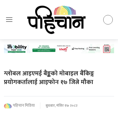
ग्लोबल आइएमई बैङ्कको मोबाइल बैंकिङ्ग
प्रयोगकर्तालाई आइफोन १७ जित्ने मौका
पहिचान मिडिया
बुधबार, मंसिर १७ २०८२