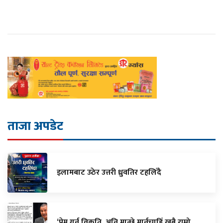
ताजा अपडेट
इलामबाट उठेर उत्तरी ध्रुवतिर टहलिँदै
‘प्रेम गर्नु विकृति, अनि मान्छे मार्नुचाहिँ खुबै राम्रो…