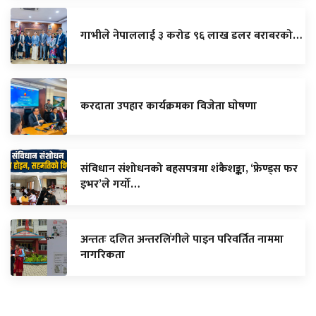
गाभीले नेपाललाई ३ करोड ९६ लाख डलर बराबरको…
करदाता उपहार कार्यक्रमका विजेता घाेषणा
संविधान संशोधनको बहसपत्रमा शंकैशङ्का, ‘फ्रेण्ड्स फर
इभर’ले गर्यो…
अन्ततः दलित अन्तरलिंगीले पाइन परिवर्तित नाममा
नागरिकता