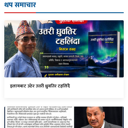
थप समाचार
इलामबाट उठेर उत्तरी ध्रुवतिर टहलिँदै