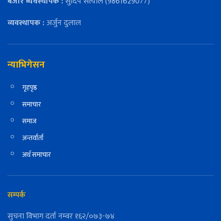
बजार ब्यवस्थापक :
सुदिप सत्याल (9861629077)
व्यवस्थापक :
अर्जुन दुलाल
न्याभिगेसन
गृहपृष्ठ
समाचार
समाज
अन्तर्वार्ता
अर्थ समाचार
सम्पर्क
सुचना विभाग दर्ता नम्वर १६२/०७३-७४