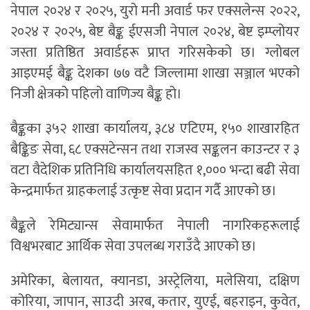
नेपाल २०२४ र २०२५, युरो मनी अवार्ड फर एक्सलेन्स २०२२,
२०२४ र २०२५, बेष्ट बैङ्क ईएसजी नेपाल २०२४, बेष्ट इम्प्लोयर
जस्ता प्रतिष्ठित अवार्डहरू प्राप्त गरिसकेको छ। ग्लोबल
आइएमई बैङ्क देशका ७७ वटै जिल्लामा शाखा सञ्जाल भएको
निजी क्षेत्रको पहिलो वाणिज्य बैङ्क हो।
बैङ्कका ३५२ शाखा कार्यालय, ३८४ एटिएम, १५० शाखारहित
बैङ्किङ सेवा, ६८ एक्सटेन्सन तथा राजस्व सङ्कलन काउन्टर र ३
वटा वैदेशिक प्रतिनिधि कार्यालयसहित १,००० भन्दा बढी सेवा
केन्द्रमार्फत ग्राहकलाई उत्कृष्ट सेवा प्रदान गर्दै आएको छ।
बैङ्कले रेमिट्यान्स सेवामार्फत नेपाली नागरिकहरूलाई
विश्वभरबाट आर्थिक सेवा उपलब्ध गराउँदै आएको छ।
अमेरिका, बेलायत, क्यानडा, अस्ट्रेलिया, मलेसिया, दक्षिण
कोरिया, जापान, साउदी अरब, कतार, युएई, बहराइन, कुवेत,