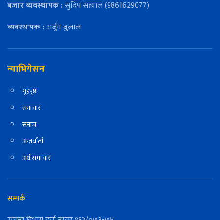
बजार ब्यवस्थापक :
सुदिप सत्याल (9861629077)
व्यवस्थापक :
अर्जुन दुलाल
न्याभिगेसन
गृहपृष्ठ
समाचार
समाज
अन्तर्वार्ता
अर्थ समाचार
सम्पर्क
सुचना विभाग दर्ता नम्वर १६२/०७३-७४