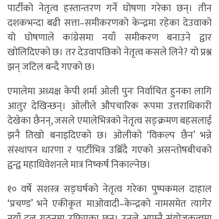
पार्टीको नेतृत्व हस्तान्तरण गर्ने घोषणा गरेका छन्। तीन
दशकभन्दा बढी सत्ता–समीकरणको केन्द्रमा रहेका देउवाको
यो घोषणाले कांग्रेसमा नयाँ समीकरण बनाउने द्वार
खोलिदिएको छ। तर देउवापछिको नेतृत्व कसले लिने? यो प्रश्न
झन् जटिल बन्दै गएको छ।
एमालेमा अध्यक्ष केपी शर्मा ओली पुनः निर्वाचित हुनका लागि
आतुर देखिन्छन्। ओलीले औपचारिक रूपमा उत्तराधिकारी
देखेका छैनन्, जसले एमालेभित्रको नेतृत्व सङ्क्रमण बहसलाई
झनै तिखो बनाइदिएको छ। ओलीको ‘विकल्प छैन’ भन्ने
संस्थापन धारणा र पार्टीभित्र उब्रिँदै गएको असन्तोषबीचको
द्वन्द्व महाधिवेशनले मात्र निष्कर्ष निकाल्नेछ।
१० वर्षे सशस्त्र सङ्घर्षको नेतृत्व गरेका पुष्पकमल दाहाल
‘प्रचण्ड’ भने एकीकृत माओवादी–केन्द्रको नामसमेत त्यागेर
नयाँ दल गठनमा उफ्रिएका छन्। उनले आफ्नै संयोजकत्वमा