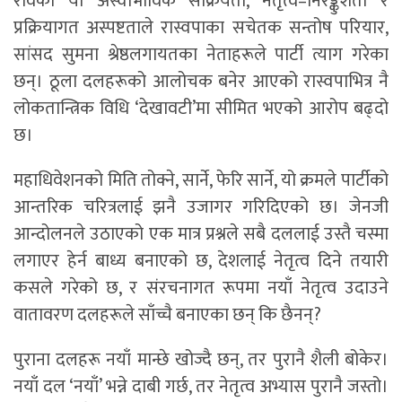
रविको यो अस्वाभाविक सक्रियता, नेतृत्व–निरङ्कुशता र
प्रक्रियागत अस्पष्टताले रास्वपाका सचेतक सन्तोष परियार,
सांसद सुमना श्रेष्ठलगायतका नेताहरूले पार्टी त्याग गरेका
छन्। ठूला दलहरूको आलोचक बनेर आएको रास्वपाभित्र नै
लोकतान्त्रिक विधि ‘देखावटी’मा सीमित भएको आरोप बढ्दो
छ।
महाधिवेशनको मिति तोक्ने, सार्ने, फेरि सार्ने, यो क्रमले पार्टीको
आन्तरिक चरित्रलाई झनै उजागर गरिदिएको छ। जेनजी
आन्दोलनले उठाएको एक मात्र प्रश्नले सबै दललाई उस्तै चस्मा
लगाएर हेर्न बाध्य बनाएको छ, देशलाई नेतृत्व दिने तयारी
कसले गरेको छ, र संरचनागत रूपमा नयाँ नेतृत्व उदाउने
वातावरण दलहरूले साँच्चै बनाएका छन् कि छैनन्?
पुराना दलहरू नयाँ मान्छे खोज्दै छन्, तर पुरानै शैली बोकेर।
नयाँ दल ‘नयाँ’ भन्ने दाबी गर्छ, तर नेतृत्व अभ्यास पुरानै जस्तो।