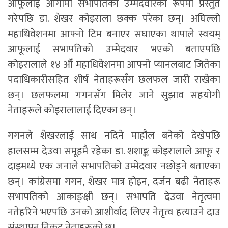
आफूलाई आगामी सभापतिको उम्मेदवारको रूपमा प्रस्तुत
गरेपछि डा. शेखर कोइराला छक्क परेका छन्। अघिल्लो
महाधिवेशनमा आफ्नो टिम बनाएर सघाएका थापाले स्वयम्
आफूलाई सभापतिको उम्मेदवार भएको बताएपछि
कोइरालाले १४ औँ महाधिवेशनमा आफ्नो प्यानलबाट जितेका
पदाधिकारीसहित शीर्ष नेताहरूसँग छलफल जारी राखेका
छन्। छलफलमा गगनसँग मिलेर जाने सुझाव सहयोगी
नेताहरूले कोइरालालाई दिएका छन्।
गगनले शेखरलाई साथ नदिने माहौल बनेको देखेपछि
हालसम्म देउवा समूहमै रहेका डा. शशाङ्क कोइरालाले आफू र
दाइमध्ये एक जनाले सभापतिको उम्मेदवार नछोड्ने बताएका
छन्। कांग्रेसमा गगन, शेखर मात्र होइन, दर्जन बढी नेताहरू
सभापतिको आकाङ्क्षी छन्। सभापति देउवा नेतृत्वमा
नतेहरिने भएपछि उनको आशीर्वाद लिएर नेतृत्व हत्याउने दाउ
संस्थापन निकट नेताहरूको छ।