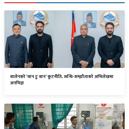
वालेनको ‘वान टु वान’ कूटनीति, सन्धि-सम्झौताको अभिलेखमा
अनभिज्ञ