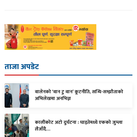
ताजा अपडेट
वालेनको ‘वान टु वान’ कूटनीति, सन्धि-सम्झौताको
अभिलेखमा अनभिज्ञ
कालीकोट अटो दुर्घटना : घाइतेमध्ये एकको जुम्ला
लैजाँदै…