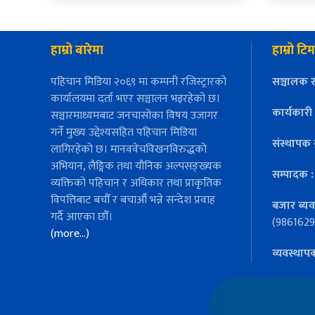
हाम्रो बारेमा
हाम्रो टिम
पहिचान मिडिया २०६९ मा कम्पनी रजिस्ट्रारको
सञ्चालक स
कार्यालयमा दर्ता भएर सञ्चालन भइरहेको छ।
कार्यकारी
सञ्चारमाध्यमबाट जनचासोका विषय उजागर
गर्ने मुख्य उद्देश्यसहित पहिचान मिडिया
संस्थापक 
लागिरहेको छ। मानववेचविखनविरुद्धको
अभियान, लैङ्गिक तथा यौनिक अल्पसङ्ख्यक
सम्पादक 
व्यक्तिको पहिचान र अधिकार तथा प्राकृतिक
विपत्तिबाट बचौँ र बचाऔँ भन्ने सन्देश प्रवाह
बजार ब्यव
गर्दै आएका छौँ।
(9861629
(more…)
व्यवस्थाप