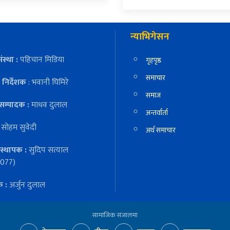
न्याभिगेसन
ंस्था :
पहिचान मिडिया
गृहपृष्ठ
समाचार
निर्देशक
: भवानी घिमिरे
समाज
सम्पादक :
माधव दुलाल
अन्तर्वार्ता
:
सोहम सुवेदी
अर्थ समाचार
स्थापक :
सुदिप सत्याल
077)
क :
अर्जुन दुलाल
सामाजिक संजालमा