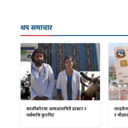
थप समाचार
कालीकोटमा अस्पतालभित्रै डाक्टर र
लाइसेन्
नर्समाथि कुटपिट
र भीआर