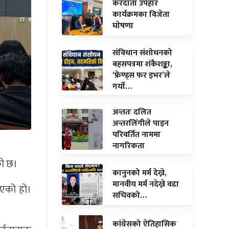
करदाता उपहार
कार्यक्रमका विजेता
घाेषणा
संविधान संशोधनको
बहसपत्रमा शंकैशङ्का,
‘फ्रेण्ड्स फर इभर’ले
गर्यो…
अन्ततः दलित
अन्तरलिंगीले पाइन
परिवर्तित नाममा
नागरिकता
को छ।
कानुनको मर्म देख्ने,
मानवीय मर्म नदेख्ने वडा
िएको हो।
सचिवको…
कांग्रेसको ऐतिहासिक