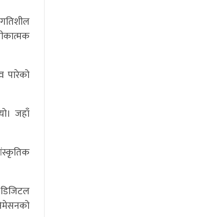
 ‘गतिशील
रतीकात्मक
व पारेको
यो। जहाँ
ांस्कृतिक
न डिजिटल
एनिमेसनको