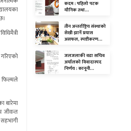
्जनात्मक
कदम : पहिलो पटक
िद्यालयका
यौनिक तथा…
 छ।
तीन अन्तर्राष्ट्रिय संस्थाको
धिमैत्री
सेखी झार्ने प्रयास
असफल, स्पष्टीकरण…
ाण गरिएको
जलजलाकी वडा सचिव
अर्यालको विवादास्पद
निर्णय : कानूनी…
त फिल्मले
का बारेमा
अझ जीवन्त
ा सहभागी