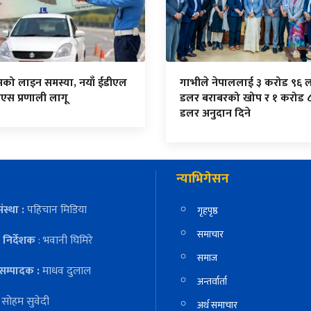
सको लाइन समस्या, नयाँ ईडीएल
गाभीले नेपाललाई ३ करोड ९६ 
एस प्रणाली लागू
डलर बराबरको खोप र १ करोड 
डलर अनुदान दिने
न्याभिगेसन
ंस्था :
पहिचान मिडिया
गृहपृष्ठ
समाचार
निर्देशक
: भवानी घिमिरे
समाज
सम्पादक :
माधव दुलाल
अन्तर्वार्ता
:
सोहम सुवेदी
अर्थ समाचार