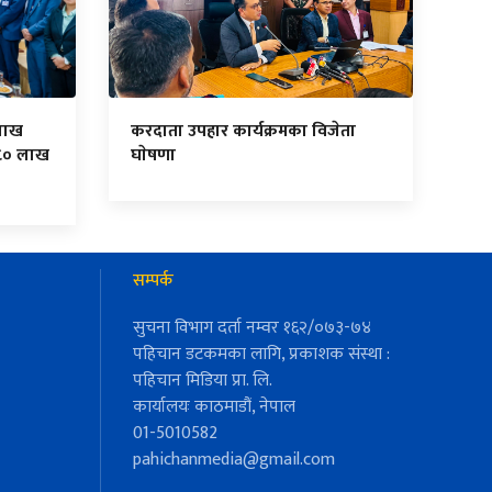
लाख
करदाता उपहार कार्यक्रमका विजेता
८० लाख
घाेषणा
सम्पर्क
सुचना विभाग दर्ता नम्वर १६२/०७३-७४
पहिचान डटकमका लागि, प्रकाशक संस्था :
पहिचान मिडिया प्रा. लि.
कार्यालयः काठमाडौं, नेपाल
01-5010582
pahichanmedia@gmail.com