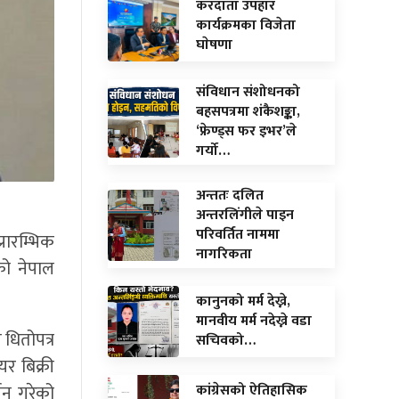
करदाता उपहार
कार्यक्रमका विजेता
घाेषणा
संविधान संशोधनको
बहसपत्रमा शंकैशङ्का,
‘फ्रेण्ड्स फर इभर’ले
गर्यो…
अन्ततः दलित
अन्तरलिंगीले पाइन
परिवर्तित नाममा
्रारम्भिक
नागरिकता
को नेपाल
कानुनको मर्म देख्ने,
मानवीय मर्म नदेख्ने वडा
 धितोपत्र
सचिवको…
र बिक्री
जन गरेको
कांग्रेसको ऐतिहासिक