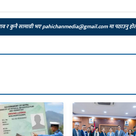
झाव र कुनै सामाग्री भए
pahichanmedia@gmail.com
मा पठाउनु हो