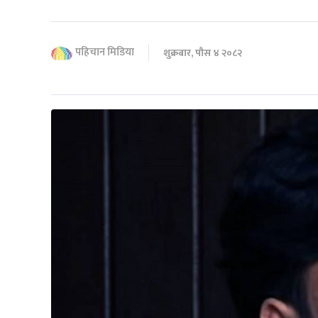
पहिचान मिडिया
शुक्रबार, पौस ४ २०८२