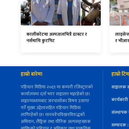
कालीकोटमा अस्पतालभित्रै डाक्टर र
लाइसेन्
नर्समाथि कुटपिट
र भीआर
हाम्रो बारेमा
हाम्रो टिम
पहिचान मिडिया २०६९ मा कम्पनी रजिस्ट्रारको
सञ्चालक स
कार्यालयमा दर्ता भएर सञ्चालन भइरहेको छ।
कार्यकारी
सञ्चारमाध्यमबाट जनचासोका विषय उजागर
गर्ने मुख्य उद्देश्यसहित पहिचान मिडिया
संस्थापक 
लागिरहेको छ। मानववेचविखनविरुद्धको
अभियान, लैङ्गिक तथा यौनिक अल्पसङ्ख्यक
सम्पादक 
व्यक्तिको पहिचान र अधिकार तथा प्राकृतिक