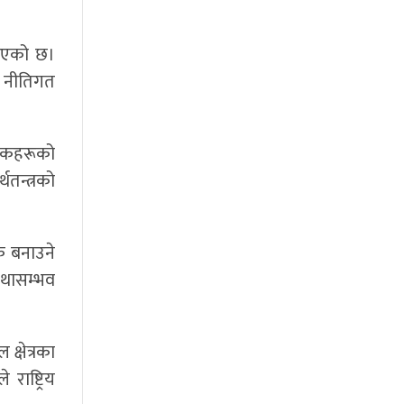
याइएको छ।
त नीतिगत
पादकहरूको
थतन्त्रको
क बनाउने
यथासम्भव
क्षेत्रका
ाष्ट्रिय