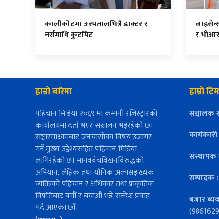
कालीकोटमा अस्पतालभित्रै डाक्टर र
लाइसेन्
नर्समाथि कुटपिट
र भीआर
हाम्रो बारेमा
हाम्रो टिम
पहिचान मिडिया २०६९ मा कम्पनी रजिस्ट्रारको
सञ्चालक स
कार्यालयमा दर्ता भएर सञ्चालन भइरहेको छ।
कार्यकारी
सञ्चारमाध्यमबाट जनचासोका विषय उजागर
गर्ने मुख्य उद्देश्यसहित पहिचान मिडिया
संस्थापक 
लागिरहेको छ। मानववेचविखनविरुद्धको
अभियान, लैङ्गिक तथा यौनिक अल्पसङ्ख्यक
सम्पादक 
व्यक्तिको पहिचान र अधिकार तथा प्राकृतिक
विपत्तिबाट बचौँ र बचाऔँ भन्ने सन्देश प्रवाह
बजार ब्यव
गर्दै आएका छौँ।
(9861629