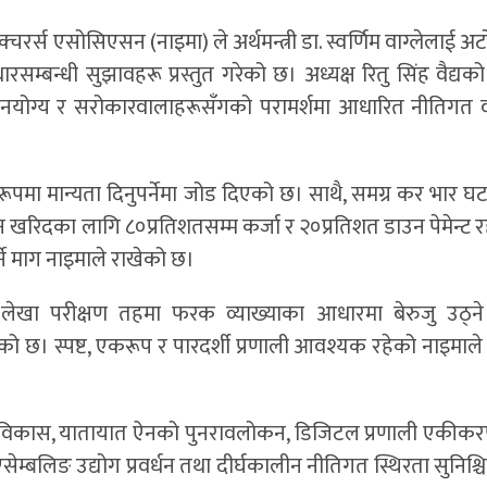
ाक्चरर्स एसोसिएसन (नाइमा) ले अर्थमन्त्री डा. स्वर्णिम वाग्लेलाई 
ारसम्बन्धी सुझावहरू प्रस्तुत गरेको छ। अध्यक्ष रितु सिंह वैद्यको 
ानुमानयोग्य र सरोकारवालाहरूसँगको परामर्शमा आधारित नीतिगत
मा मान्यता दिनुपर्नेमा जोड दिएको छ। साथै, समग्र कर भार घट
रिदका लागि ८०प्रतिशतसम्म कर्जा र २०प्रतिशत डाउन पेमेन्ट र
्ने माग नाइमाले राखेको छ।
ेखा परीक्षण तहमा फरक व्याख्याका आधारमा बेरुजु उठ्ने प्र
ेको छ। स्पष्ट, एकरूप र पारदर्शी प्रणाली आवश्यक रहेको नाइमाल
वाधार विकास, यातायात ऐनको पुनरावलोकन, डिजिटल प्रणाली एकी
एसेम्बलिङ उद्योग प्रवर्धन तथा दीर्घकालीन नीतिगत स्थिरता सुनिश्चित 