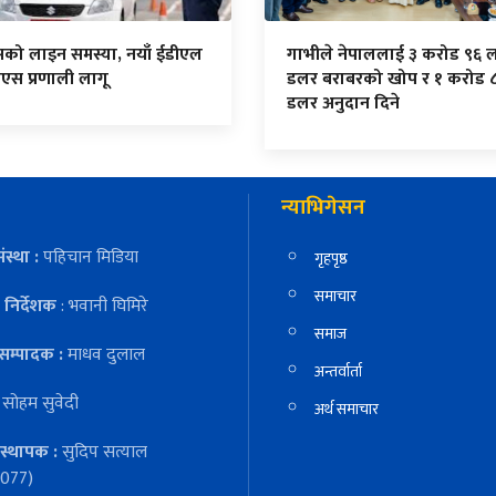
सको लाइन समस्या, नयाँ ईडीएल
गाभीले नेपाललाई ३ करोड ९६ 
एस प्रणाली लागू
डलर बराबरको खोप र १ करोड 
डलर अनुदान दिने
न्याभिगेसन
ंस्था :
पहिचान मिडिया
गृहपृष्ठ
समाचार
निर्देशक
: भवानी घिमिरे
समाज
सम्पादक :
माधव दुलाल
अन्तर्वार्ता
:
सोहम सुवेदी
अर्थ समाचार
स्थापक :
सुदिप सत्याल
077)