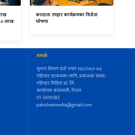
लाख
करदाता उपहार कार्यक्रमका विजेता
८० लाख
घाेषणा
सम्पर्क
सुचना विभाग दर्ता नम्वर १६२/०७३-७४
पहिचान डटकमका लागि, प्रकाशक संस्था :
पहिचान मिडिया प्रा. लि.
कार्यालयः काठमाडौं, नेपाल
01-5010582
pahichanmedia@gmail.com