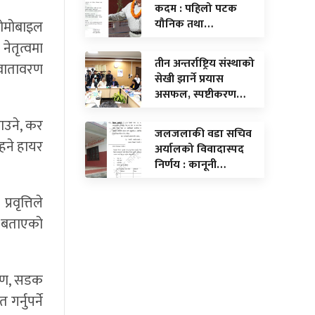
कदम : पहिलो पटक
यौनिक तथा…
अटोमोबाइल
नेतृत्वमा
तीन अन्तर्राष्ट्रिय संस्थाको
 वातावरण
सेखी झार्ने प्रयास
असफल, स्पष्टीकरण…
ाउने, कर
जलजलाकी वडा सचिव
हने हायर
अर्यालको विवादास्पद
निर्णय : कानूनी…
वृत्तिले
े बताएको
करण, सडक
गर्नुपर्ने