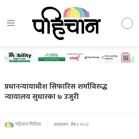
प्रधानन्यायाधीश सिफारिस शर्माविरुद्ध
न्यायालय सुधारका ७ उजुरी
पहिचान मिडिया
आइतबार, जेष्ठ ३ २०८३