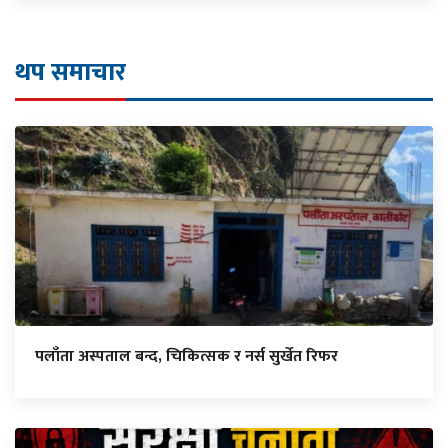
थप समाचार
पलाँता अस्पताल बन्द, चिकित्सक र नर्स सुर्खेत रिफर