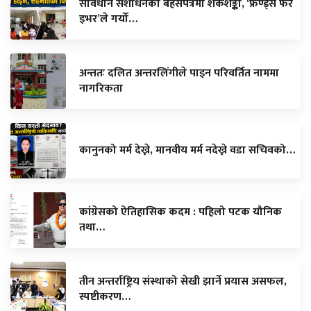
संविधान संशोधनको बहसपत्रमा शंकैशङ्का, ‘फ्रेण्ड्स फर
इभर’ले गर्यो…
अन्ततः दलित अन्तरलिंगीले पाइन परिवर्तित नाममा
नागरिकता
कानुनको मर्म देख्ने, मानवीय मर्म नदेख्ने वडा सचिवको…
कांग्रेसको ऐतिहासिक कदम : पहिलो पटक यौनिक
तथा…
तीन अन्तर्राष्ट्रिय संस्थाको सेखी झार्ने प्रयास असफल,
स्पष्टीकरण…