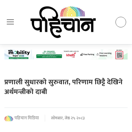
प्रणाली सुधारको सुरुवात, परिणाम छिट्टै देखिने
अर्थमन्त्रीको दाबी
पहिचान मिडिया
सोमबार, जेष्ठ २५ २०८३