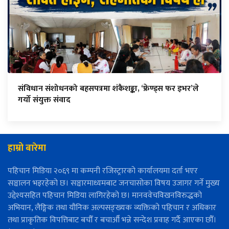
संविधान संशोधनको बहसपत्रमा शंकैशङ्का, ‘फ्रेण्ड्स फर इभर’ले
गर्यो संयुक्त संवाद
हाम्रो बारेमा
पहिचान मिडिया २०६९ मा कम्पनी रजिस्ट्रारको कार्यालयमा दर्ता भएर
सञ्चालन भइरहेको छ। सञ्चारमाध्यमबाट जनचासोका विषय उजागर गर्ने मुख्य
उद्देश्यसहित पहिचान मिडिया लागिरहेको छ। मानववेचविखनविरुद्धको
अभियान, लैङ्गिक तथा यौनिक अल्पसङ्ख्यक व्यक्तिको पहिचान र अधिकार
तथा प्राकृतिक विपत्तिबाट बचौँ र बचाऔँ भन्ने सन्देश प्रवाह गर्दै आएका छौँ।