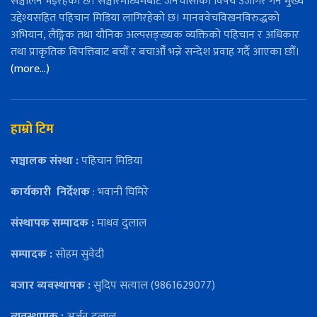
सञ्चालन भइरहेको छ। सञ्चारमाध्यमबाट जनचासोका विषय उजागर गर्ने मुख्य
उद्देश्यसहित पहिचान मिडिया लागिरहेको छ। मानववेचविखनविरुद्धको
अभियान, लैङ्गिक तथा यौनिक अल्पसङ्ख्यक व्यक्तिको पहिचान र अधिकार
तथा प्राकृतिक विपत्तिबाट बचौँ र बचाऔँ भन्ने सन्देश प्रवाह गर्दै आएका छौँ।
(more…)
हाम्रो टिम
सञ्चालक संस्था :
पहिचान मिडिया
कार्यकारी
निर्देशक
: भवानी घिमिरे
संस्थापक सम्पादक :
माधव दुलाल
सम्पादक :
सोहम सुवेदी
बजार ब्यवस्थापक :
सुदिप सत्याल (9861629077)
व्यवस्थापक :
अर्जुन दुलाल