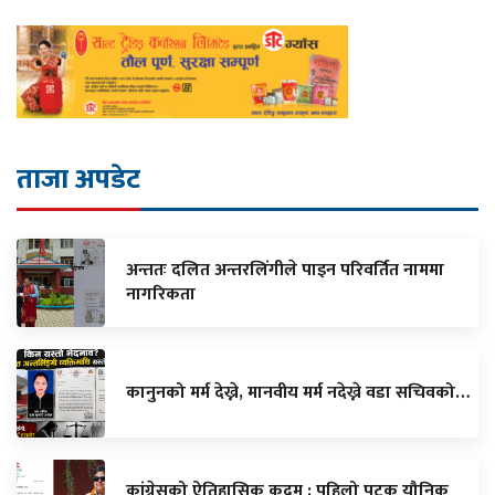
ताजा अपडेट
अन्ततः दलित अन्तरलिंगीले पाइन परिवर्तित नाममा
नागरिकता
कानुनको मर्म देख्ने, मानवीय मर्म नदेख्ने वडा सचिवको…
कांग्रेसको ऐतिहासिक कदम : पहिलो पटक यौनिक