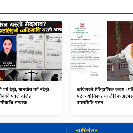
र्म देख्ने, मानवीय मर्म नदेख्ने
कांग्रेसको ऐतिहासिक कदम : प
िवको पत्रले दलित
पटक यौनिक तथा लैङ्गिक अल्पस
ंगीमाथि अन्याय!
उपसमिति गठन
न्याभिगेसन