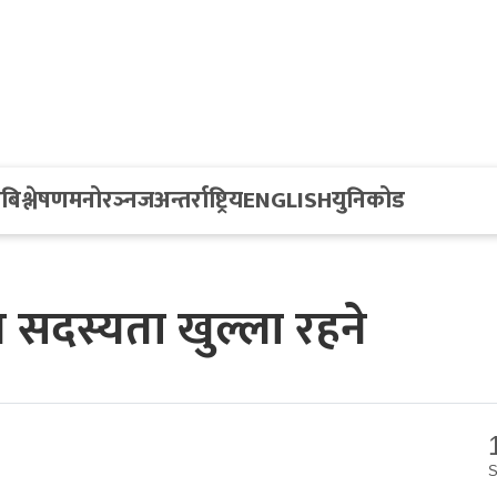
य
बिश्लेषण
मनोरञ्नज
अन्तर्राष्ट्रिय
ENGLISH
युनिकोड
ील सदस्यता खुल्ला रहने