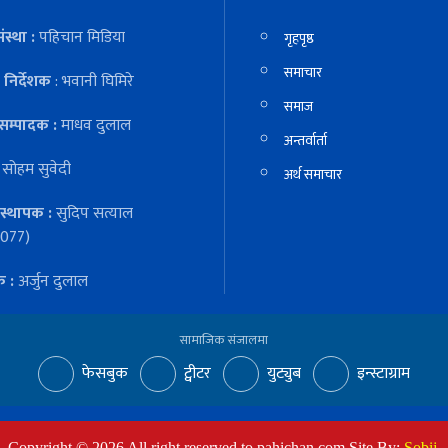
ंस्था :
पहिचान मिडिया
गृहपृष्ठ
समाचार
निर्देशक
: भवानी घिमिरे
समाज
सम्पादक :
माधव दुलाल
अन्तर्वार्ता
:
सोहम सुवेदी
अर्थ समाचार
स्थापक :
सुदिप सत्याल
077)
क :
अर्जुन दुलाल
सामाजिक संजालमा
फेसबुक
ट्वीटर
युट्युब
इन्स्टाग्राम
Copyright ©
2026
All right reserved to pahichan.com Site By:
Sobij
.