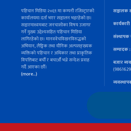
पहिचान मिडिया २०६९ मा कम्पनी रजिस्ट्रारको
सञ्चालक स
कार्यालयमा दर्ता भएर सञ्चालन भइरहेको छ।
कार्यकारी
सञ्चारमाध्यमबाट जनचासोका विषय उजागर
गर्ने मुख्य उद्देश्यसहित पहिचान मिडिया
संस्थापक 
लागिरहेको छ। मानववेचविखनविरुद्धको
अभियान, लैङ्गिक तथा यौनिक अल्पसङ्ख्यक
सम्पादक 
व्यक्तिको पहिचान र अधिकार तथा प्राकृतिक
विपत्तिबाट बचौँ र बचाऔँ भन्ने सन्देश प्रवाह
बजार ब्यव
गर्दै आएका छौँ।
(9861629
(more…)
व्यवस्थाप