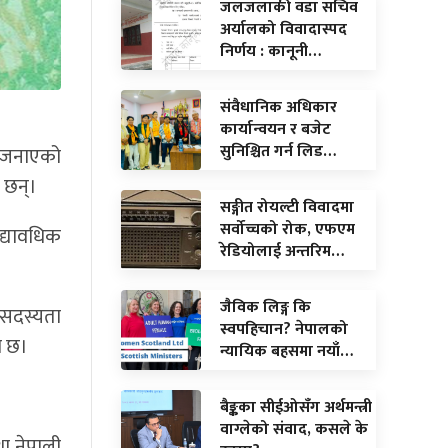
जलजलाकी वडा सचिव
अर्यालको विवादास्पद
निर्णय : कानूनी…
संवैधानिक अधिकार
कार्यान्वयन र बजेट
सुनिश्चित गर्न लिड…
े जनाएको
 छन्।
सङ्गीत रोयल्टी विवादमा
सर्वोच्चको रोक, एफएम
द्यावधिक
रेडियोलाई अन्तरिम…
जैविक लिङ्ग कि
 सदस्यता
स्वपहिचान? नेपालको
ो छ।
न्यायिक बहसमा नयाँ…
बैङ्कका सीईओसँग अर्थमन्त्री
वाग्लेको संवाद, कसले के
था नेपाली