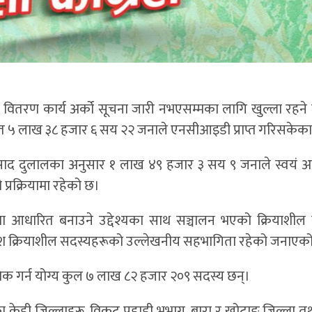
यता वितरण कार्य अर्को सूचना जारी नभएसम्मका लागि खुल्ला रहन
फत ५ लाख ३८ हजार ६ सय २२ जनाले एनसीआइडी प्राप्त गरिसकेका
्णप्रसाद दुलालका अनुसार १ लाख ४९ हजार ३ सय ९ जनाले स्वयं अ
प्रक्रियामा रहेको छ।
िधिमा आधारित बनाउने उद्देश्यका साथ सञ्चालन भएको क्रियाशील
ंश क्रियाशील सदस्यहरूको उल्लेखनीय सहभागिता रहेको जनाएक
धिक गर्न योग्य कुल ७ लाख ८२ हजार २०९ सदस्य छन्।
त्रका केही जिल्लाहरू, विकट पहाडी भूभाग, बारा र खोटाङ जिल्ला त