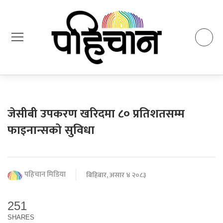
जेसीबी उपकरण खरिदमा ८० प्रतिशतसम्म
फाइनान्सको सुविधा
पहिचान मिडिया
बिहिबार, असार ४ २०८३
251
SHARES