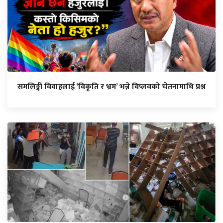
समलिङ्गी विवाहलाई ‘विकृति र भ्रम’ भन्ने विप्लवको चेतनामाथि प्रश्न