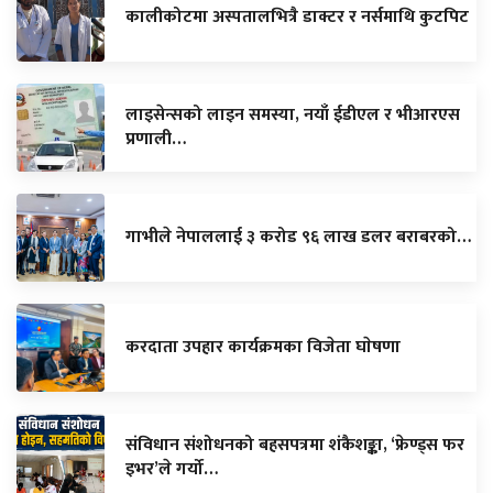
कालीकोटमा अस्पतालभित्रै डाक्टर र नर्समाथि कुटपिट
लाइसेन्सको लाइन समस्या, नयाँ ईडीएल र भीआरएस
प्रणाली…
गाभीले नेपाललाई ३ करोड ९६ लाख डलर बराबरको…
करदाता उपहार कार्यक्रमका विजेता घाेषणा
संविधान संशोधनको बहसपत्रमा शंकैशङ्का, ‘फ्रेण्ड्स फर
इभर’ले गर्यो…