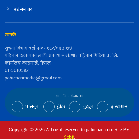
अर्थ समाचार
सम्पर्क
सुचना विभाग दर्ता नम्वर १६२/०७३-७४
पहिचान डटकमका लागि, प्रकाशक संस्था : पहिचान मिडिया प्रा. लि.
कार्यालयः काठमाडौं, नेपाल
01-5010582
pahichanmedia@gmail.com
सामाजिक संजालमा
फेसबुक
ट्वीटर
युट्युब
इन्स्टाग्राम
Copyright ©
2026
All right reserved to pahichan.com Site By:
Sobij
.