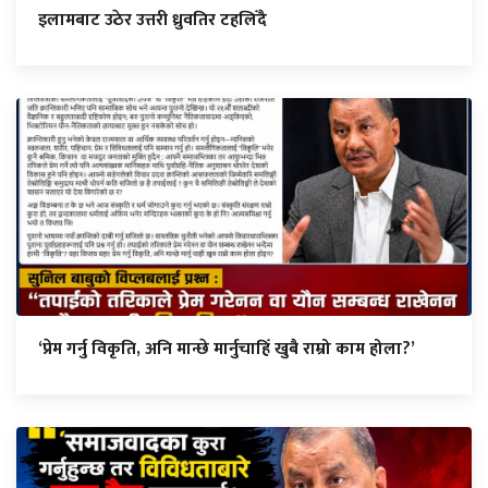
इलामबाट उठेर उत्तरी ध्रुवतिर टहलिँदै
‘प्रेम गर्नु विकृति, अनि मान्छे मार्नुचाहिँ खुबै राम्रो काम होला?’