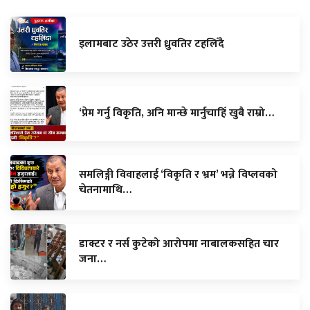
इलामबाट उठेर उत्तरी ध्रुवतिर टहलिँदै
‘प्रेम गर्नु विकृति, अनि मान्छे मार्नुचाहिँ खुबै राम्रो…
समलिङ्गी विवाहलाई ‘विकृति र भ्रम’ भन्ने विप्लवको
चेतनामाथि…
डाक्टर र नर्स कुटेको आरोपमा नाबालकसहित चार
जना…