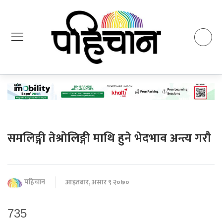
समलिङ्गी तेश्रोलिङ्गी माथि हुने भेदभाव अन्त्य गरौ
पहिचान
आइतबार, असार ९ २०७०
735