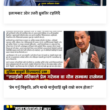
इलामबाट उठेर उत्तरी ध्रुवतिर टहलिँदै
‘प्रेम गर्नु विकृति, अनि मान्छे मार्नुचाहिँ खुबै राम्रो काम होला?’