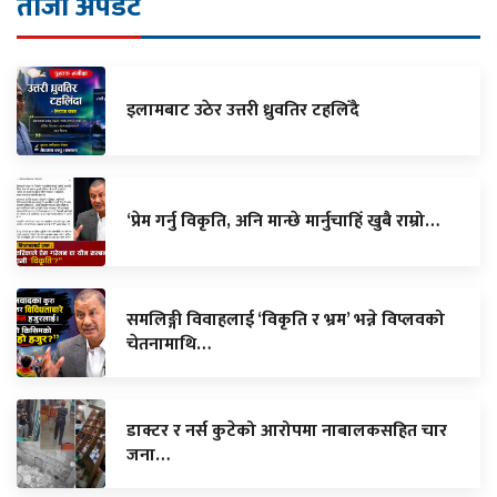
ताजा अपडेट
इलामबाट उठेर उत्तरी ध्रुवतिर टहलिँदै
‘प्रेम गर्नु विकृति, अनि मान्छे मार्नुचाहिँ खुबै राम्रो…
समलिङ्गी विवाहलाई ‘विकृति र भ्रम’ भन्ने विप्लवको
चेतनामाथि…
डाक्टर र नर्स कुटेको आरोपमा नाबालकसहित चार
जना…