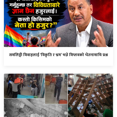
समलिङ्गी विवाहलाई ‘विकृति र भ्रम’ भन्ने विप्लवको चेतनामाथि प्रश्न