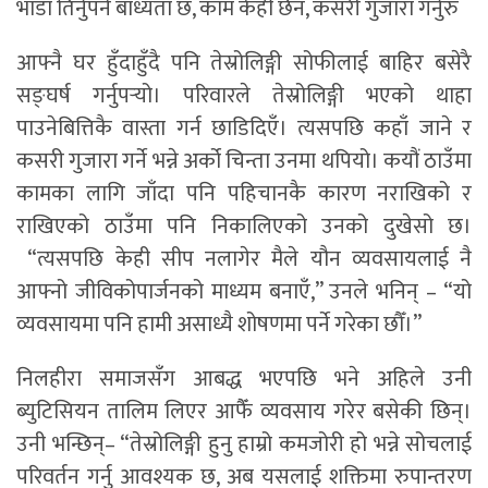
भाडा तिर्नुपर्ने बाध्यता छ, काम केही छैन, कसरी गुजारा गर्नुरु
आफ्नै घर हुँदाहुँदै पनि तेस्रोलिङ्गी सोफीलाई बाहिर बसेरै
सङ्घर्ष गर्नुपर्‍यो। परिवारले तेस्रोलिङ्गी भएको थाहा
पाउनेबित्तिकै वास्ता गर्न छाडिदिएँ। त्यसपछि कहाँ जाने र
कसरी गुजारा गर्ने भन्ने अर्को चिन्ता उनमा थपियो। कयौं ठाउँमा
कामका लागि जाँदा पनि पहिचानकै कारण नराखिको र
राखिएको ठाउँमा पनि निकालिएको उनको दुखेसो छ।
“त्यसपछि केही सीप नलागेर मैले यौन व्यवसायलाई नै
आफ्नो जीविकोपार्जनको माध्यम बनाएँ,” उनले भनिन् – “यो
व्यवसायमा पनि हामी असाध्यै शोषणमा पर्ने गरेका छौँ।”
निलहीरा समाजसँग आबद्ध भएपछि भने अहिले उनी
ब्युटिसियन तालिम लिएर आफैँ व्यवसाय गरेर बसेकी छिन्।
उनी भन्छिन्– “तेस्रोलिङ्गी हुनु हाम्रो कमजोरी हो भन्ने सोचलाई
परिवर्तन गर्नु आवश्यक छ, अब यसलाई शक्तिमा रुपान्तरण