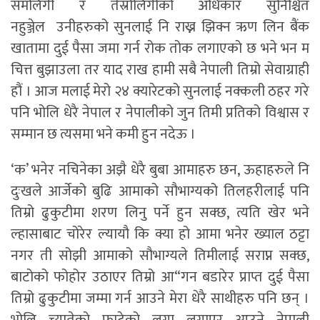
समलिंगी र तेस्रोलिंगीको अधिकार सुनिश्चित
नहुञ्जेल उनीहरुको सुनलाई नि राख्न झिक्न ऋण लिन बैंक
खातामा दुई पैसा जमा गर्न रोक तोक लगाएको छ भने भन म
चित्त बुझाउला तर याद राख हामी सबै नेपाली तिम्रो सेवाग्राही
हौं । आज मलाई मेरो २४ क्यारेटको सुनलाई नक्कली ठहर गरे
पनि भोलि धेरै नेपाल र नेपालीको जुन तिमी प्रतिको विश्वास र
सम्मान छ त्यसमा भने कमी हुन नदेऊ ।
‘क’ भनेर नचिनेका अझै धेरै बुबा आमाहरु छन, ऊहाहरुले नि
दुःखले आर्जेको बुढि आमाको सौभाग्यको तिलहरीलाई पनि
तिम्रो ढुकुटीमा शरण लिनु पर्ने हुन सक्छ, त्यति खेर भने
ल्हासाबाट चोरेर ल्यायौ कि क्या हो आमा भनेर ख्याल ठट्टा
नगर ती सोझी आमाको सौभाग्यले तिमीलाई सराप्न सक्छ,
बाटोको फोहोर उठाएर तिम्रो आ“गन बडारेर प्राप्त दुई पैसा
तिम्रो ढुकुटीमा जम्मा गर्न आउने मेरा धेरै साथीहरु पनि छन् ।
भोलि च्यातेको फाटेको लुगा लगाएर आउने नेपाली