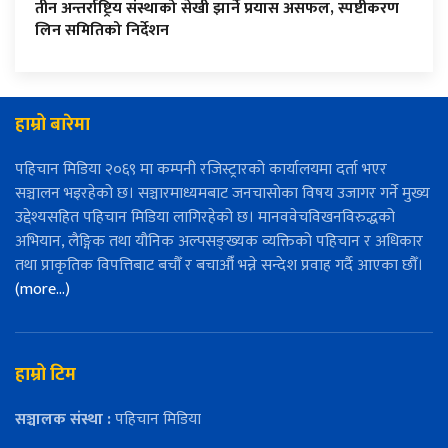
तीन अन्तर्राष्ट्रिय संस्थाको सेखी झार्ने प्रयास असफल, स्पष्टीकरण
लिन समितिको निर्देशन
हाम्रो बारेमा
पहिचान मिडिया २०६९ मा कम्पनी रजिस्ट्रारको कार्यालयमा दर्ता भएर
सञ्चालन भइरहेको छ। सञ्चारमाध्यमबाट जनचासोका विषय उजागर गर्ने मुख्य
उद्देश्यसहित पहिचान मिडिया लागिरहेको छ। मानववेचविखनविरुद्धको
अभियान, लैङ्गिक तथा यौनिक अल्पसङ्ख्यक व्यक्तिको पहिचान र अधिकार
तथा प्राकृतिक विपत्तिबाट बचौँ र बचाऔँ भन्ने सन्देश प्रवाह गर्दै आएका छौँ।
(more…)
हाम्रो टिम
सञ्चालक संस्था :
पहिचान मिडिया