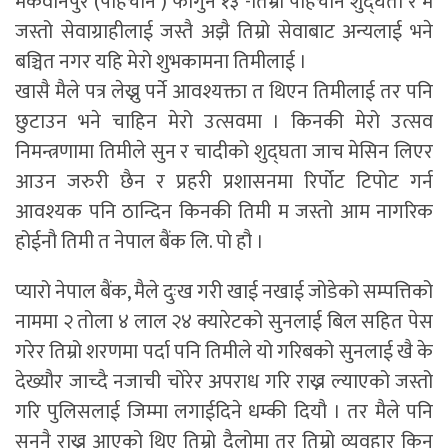
मकवानपुर (पहिचान ) फागुन १३ -तिम्रो पहिचान शुद्घता र म
जस्तो सेवाग्राहीलाई जस्तै अझै तिम्रो सेवाबाट अन्यलाई भने
बञ्चित नगर यहि मेरो शुभकामना तिमीलाई ।
खासै मैले पत्र लेख्नु पर्ने आवश्यक्ता त थिएन तिमीलाई तर पनि
छुटाउन भने चाहिन मेरो उत्सवमा । किनकी मेरो उत्सव
निमन्त्रणामा तिमीले सुन र चादीको शुद्घता जाच मेसिन लिएर
आउन जरुरी छैन र प्रहरी प्रशासनमा रिर्पोट टिपोट गर्न
आवश्यक पनि ठान्दिन किनकी तिमी म जस्तो आम नागरिक
होईनौ तिमी त नेपाल बैंक लि. पो हौ ।
प्यारो नेपाल बैंक, मैले दुःख गरी खाई नखाई जोडेको सम्पत्तिको
नाममा २ तोला ४ लाल २४ क्यारेटको सुनलाई बिल सहित पेस
गरेर तिम्रो शरणमा पर्दा पनि तिमीले यो गरिबको सुनलाई खै के
देख्यौर जाच्दै नजाची चोरेर अपराध गरि राख्न ल्याएको जस्तो
गरि पुलिसलाई जिम्मा लगाईदिने धम्की दियौ । तर मैले पनि
सुननै राख्न आएको थिए तिम्रो दैलोमा तर तिम्रो व्यवहार किन