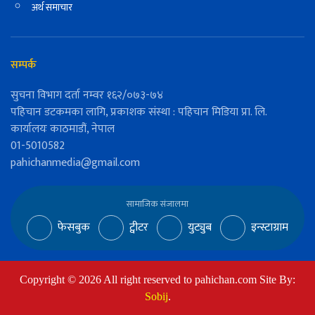
अर्थ समाचार
सम्पर्क
सुचना विभाग दर्ता नम्वर १६२/०७३-७४
पहिचान डटकमका लागि, प्रकाशक संस्था : पहिचान मिडिया प्रा. लि.
कार्यालयः काठमाडौं, नेपाल
01-5010582
pahichanmedia@gmail.com
सामाजिक संजालमा
फेसबुक
ट्वीटर
युट्युब
इन्स्टाग्राम
Copyright ©
2026
All right reserved to pahichan.com Site By:
Sobij
.